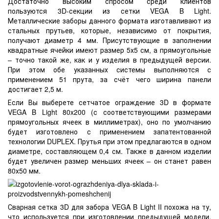
Достаточно высоким спросом среди клиентов
пользуются
3D-секции из сетки VEGA B Light
.
Металлические заборы данного формата изготавливают из
стальных прутьев, которые, независимо от покрытия,
получают диаметр 4 мм. Присутствующие в заполнении
квадратные ячейки имеют размер 5х5 см, а прямоугольные
– точно такой же, как и у изделия в предыдущей версии.
При этом обе указанных системы выполняются с
применением 51 прута, за счёт чего ширина панели
достигает 2,5 м.
Если Вы выберете сетчатое ограждение 3D в формате
VEGA B Light 80x200 (с соответствующими размерами
прямоугольных ячеек в миллиметрах), оно по умолчанию
будет изготовлено с применением запатентованной
технологии DUPLEX. Прутья при этом предлагаются в одном
диаметре, составляющем 0,4 см. Также в данном изделии
будет увеличен размер меньших ячеек – он станет равен
80х50 мм.
Сварная сетка 3D для забора VEGA B Light II похожа на ту,
что используется при изготовлении предыдущей модели,