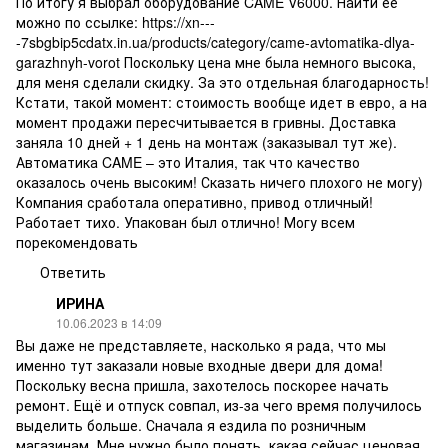
По итогу я выбрал оборудование CAME V6000. Найти её
можно по ссылке:
https://xn---
-7sbgbip5cdatx.in.ua/products/category/came-avtomatika-dlya-
garazhnyh-vorot
Поскольку цена мне была немного высока,
для меня сделали скидку. За это отдельная благодарность!
Кстати, такой момент: стоимость вообще идет в евро, а на
момент продажи пересчитывается в гривны. Доставка
заняла 10 дней + 1 день на монтаж (заказывал тут же).
Автоматика CAME – это Италия, так что качество
оказалось очень высоким! Сказать ничего плохого не могу)
Компания сработала оперативно, привод отличный!
Работает тихо. Упакован был отлично! Могу всем
порекомендовать
Ответить
ИРИНА
10.06.2023 в 14:09
Вы даже не представляете, насколько я рада, что мы
именно тут заказали новые входные двери для дома!
Поскольку весна пришла, захотелось поскорее начать
ремонт. Ещё и отпуск совпал, из-за чего время получилось
выделить больше. Сначала я ездила по розничным
магазинам. Мне нужно было понять, какая сейчас ценовая