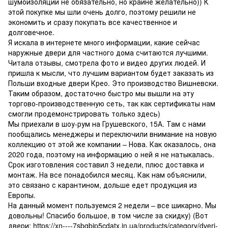
шумоизоляции не обязательно, но крайне желательно)) К
этой покупке мы шли очень долго, поэтому решили не
экономить и сразу покупать все качественное и
долговечное.
Я искала в интернете много информации, какие сейчас
наружные двери для частного дома считаются лучшими.
Читала отзывы, смотрела фото и видео других людей. И
пришла к мысли, что лучшим вариантом будет заказать из
Польши входные двери Крео. Это производство Вишневски.
Таким образом, достаточно быстро мы вышли на эту
торгово-производственную сеть, так как сертификаты нам
смогли продемонстрировать только здесь)
Мы приехали в шоу-рум на Грушевского, 15А. Там с нами
пообщались менеджеры и переключили внимание на новую
коллекцию от этой же компании – Нова. Как оказалось, она
2020 года, поэтому на информацию о ней я не натыкалась.
Срок изготовления составил 3 недели, плюс доставка и
монтаж. На все понадобился месяц. Как нам объяснили,
это связано с карантином, дольше едет продукция из
Европы.
На данный момент пользуемся 2 недели – все шикарно. Мы
довольны! Спасибо большое, в том числе за скидку) (Вот
двери:
https://xn----7sbgbip5cdatx.in.ua/products/category/dveri-