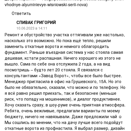
vhodnye-alyuminievye-wisniowski-serii-nova)
Ответить
СПИВАК ГРИГОРИЙ
10.06.2023 в 14:11
Ремонт и обустройство участка оттягивали уже настолько,
насколько это возможно. Но пока ещё тепло, решили
заменить откатные ворота и немного облагородить
фундамент. Раньше въездная система у нас стояла самая
дешевая, кстати распашная. Ничего хорошего из этого не
вышло. Сама по себе она отслужила 2 года, а на вид
посмотришь – будто лет 20 стояла. Я связался с
консультантами «Завод Ворот», чтобы все было быстрее.
Менеджер пригласила в офис на Грушевского, 15А. Но это
было не обязательно, сказали, что можно и по телефону. Но
я всё равно решил приехать, так и безопаснее (меньше
риск, что попаду на мошенников), и диалог продуктивнее.
Хочу сказать сразу, в шоу-руме очень приятная атмосфера.
Ребята, очень вежливые, предлагали варианты по моему
бюджету, ничего не навязывали. Даже предложили чай ☺
Мы сошлись во мнении, что на дачу лучше всего подойдут
откатные ворота из профнастила. Я выбрал размер, дизайн