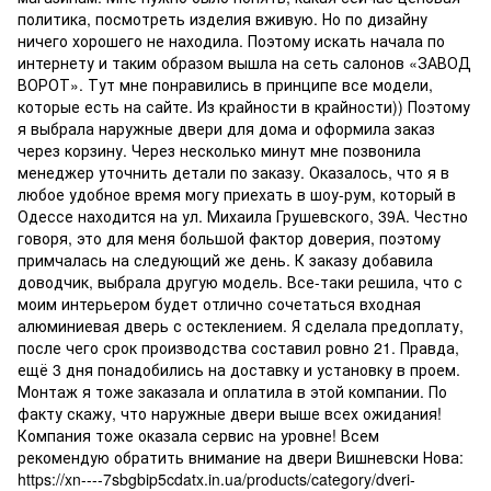
политика, посмотреть изделия вживую. Но по дизайну
ничего хорошего не находила. Поэтому искать начала по
интернету и таким образом вышла на сеть салонов «ЗАВОД
ВОРОТ». Тут мне понравились в принципе все модели,
которые есть на сайте. Из крайности в крайности)) Поэтому
я выбрала наружные двери для дома и оформила заказ
через корзину. Через несколько минут мне позвонила
менеджер уточнить детали по заказу. Оказалось, что я в
любое удобное время могу приехать в шоу-рум, который в
Одессе находится на ул. Михаила Грушевского, 39А. Честно
говоря, это для меня большой фактор доверия, поэтому
примчалась на следующий же день. К заказу добавила
доводчик, выбрала другую модель. Все-таки решила, что с
моим интерьером будет отлично сочетаться входная
алюминиевая дверь с остеклением. Я сделала предоплату,
после чего срок производства составил ровно 21. Правда,
ещё 3 дня понадобились на доставку и установку в проем.
Монтаж я тоже заказала и оплатила в этой компании. По
факту скажу, что наружные двери выше всех ожидания!
Компания тоже оказала сервис на уровне! Всем
рекомендую обратить внимание на двери Вишневски Нова:
https://xn----7sbgbip5cdatx.in.ua/products/category/dveri-