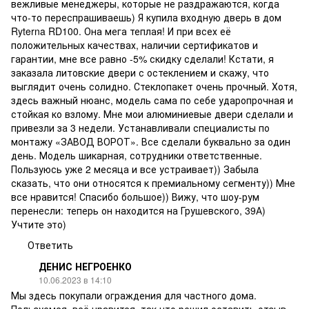
вежливые менеджеры, которые не раздражаются, когда
что-то переспрашиваешь) Я купила входную дверь в дом
Ryterna RD100. Она мега теплая! И при всех её
положительных качествах, наличии сертификатов и
гарантии, мне все равно -5% скидку сделали! Кстати, я
заказала литовские двери с остеклением и скажу, что
выглядит очень солидно. Стеклопакет очень прочный. Хотя,
здесь важный нюанс, модель сама по себе ударопрочная и
стойкая ко взлому. Мне мои алюминиевые двери сделали и
привезли за 3 недели. Устанавливали специалисты по
монтажу «ЗАВОД ВОРОТ». Все сделали буквально за один
день. Модель шикарная, сотрудники ответственные.
Пользуюсь уже 2 месяца и все устраивает)) Забыла
сказать, что они относятся к премиальному сегменту)) Мне
все нравится! Спасибо большое)) Вижу, что шоу-рум
перенесли: теперь он находится на Грушевского, 39А)
Учтите это)
Ответить
ДЕНИС НЕГРОЕНКО
10.06.2023 в 14:10
Мы здесь покупали ограждения для частного дома.