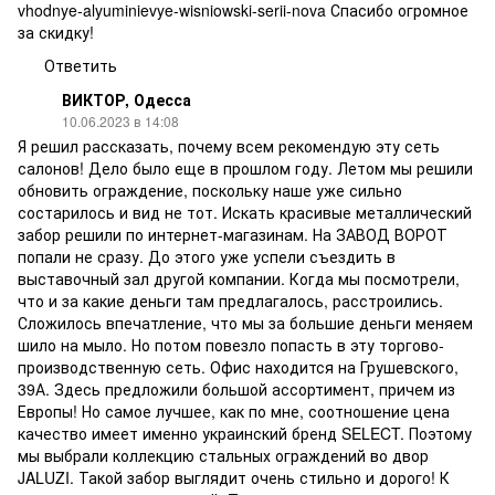
vhodnye-alyuminievye-wisniowski-serii-nova
Спасибо огромное
за скидку!
Ответить
ВИКТОР, Одесса
10.06.2023 в 14:08
Я решил рассказать, почему всем рекомендую эту сеть
салонов! Дело было еще в прошлом году. Летом мы решили
обновить ограждение, поскольку наше уже сильно
состарилось и вид не тот. Искать красивые металлический
забор решили по интернет-магазинам. На ЗАВОД ВОРОТ
попали не сразу. До этого уже успели съездить в
выставочный зал другой компании. Когда мы посмотрели,
что и за какие деньги там предлагалось, расстроились.
Сложилось впечатление, что мы за большие деньги меняем
шило на мыло. Но потом повезло попасть в эту торгово-
производственную сеть. Офис находится на Грушевского,
39А. Здесь предложили большой ассортимент, причем из
Европы! Но самое лучшее, как по мне, соотношение цена
качество имеет именно украинский бренд SELECT. Поэтому
мы выбрали коллекцию стальных ограждений во двор
JALUZI. Такой забор выглядит очень стильно и дорого! К