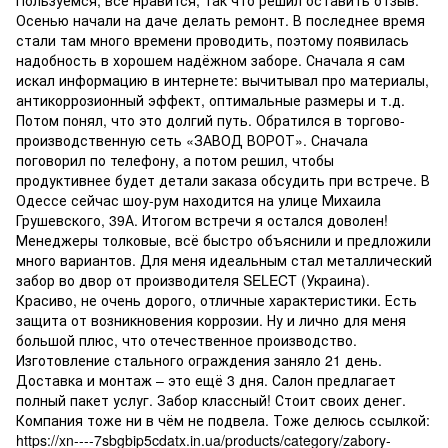
Пользуемся, всё нравится, так что решил оставить отзыв.
Осенью начали на даче делать ремонт. В последнее время
стали там много времени проводить, поэтому появилась
надобность в хорошем надёжном заборе. Сначала я сам
искал информацию в интернете: вычитывал про материалы,
антикоррозионный эффект, оптимальные размеры и т.д.
Потом понял, что это долгий путь. Обратился в торгово-
производственную сеть «ЗАВОД ВОРОТ». Сначала
поговорил по телефону, а потом решил, чтобы
продуктивнее будет детали заказа обсудить при встрече. В
Одессе сейчас шоу-рум находится на улице Михаила
Грушевского, 39А. Итогом встречи я остался доволен!
Менеджеры толковые, всё быстро объяснили и предложили
много вариантов. Для меня идеальным стал металлический
забор во двор от производителя SELECT (Украина).
Красиво, не очень дорого, отличные характеристики. Есть
защита от возникновения коррозии. Ну и лично для меня
большой плюс, что отечественное производство.
Изготовление стального ограждения заняло 21 день.
Доставка и монтаж – это ещё 3 дня. Салон предлагает
полный пакет услуг. Забор классный! Стоит своих денег.
Компания тоже ни в чём не подвела. Тоже делюсь ссылкой:
https://xn----7sbgbip5cdatx.in.ua/products/category/zabory-