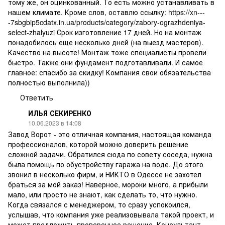
тому же, он оцинкованный. То есть можно устанавливать в
нашем климате. Кроме слов, оставлю ссылку:
https://xn---
-7sbgbip5cdatx.in.ua/products/category/zabory-ograzhdeniya-
select-zhalyuzi
Срок изготовление 17 дней. Но на монтаж
понадобилось еще несколько дней (на выезд мастеров).
Качество на высоте! Монтаж тоже специалисты провели
быстро. Также они фундамент подготавливали. И самое
главное: спасибо за скидку! Компания свои обязательства
полностью выполнила))
Ответить
ИЛЬЯ СЕКИРЕНКО
10.06.2023 в 14:08
Завод Ворот - это отличная компания, настоящая команда
профессионалов, которой можно доверить решение
сложной задачи. Обратился сюда по совету соседа, нужна
была помощь по обустройству гаража на воде. До этого
звонил в несколько фирм, и НИКТО в Одессе не захотел
браться за мой заказ! Наверное, мороки много, а прибыли
мало, или просто не знают, как сделать то, что нужно.
Когда связался с менеджером, то сразу успокоился,
услышав, что компания уже реализовывала такой проект, и
может предложить проверенное решение. Консультант