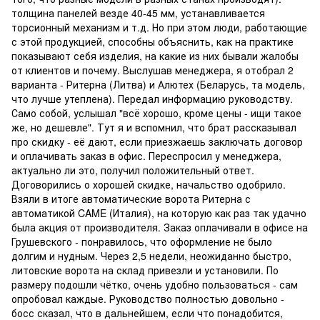
толщина панелей везде 40-45 мм, устанавливается
торсионный механизм и т.д. Но при этом люди, работающие
с этой продукцией, способны объяснить, как на практике
показывают себя изделия, на какие из них бывали жалобы
от клиентов и почему. Выслушав менеджера, я отобрал 2
варианта - Ритерна (Литва) и Алютех (Беларусь, та модель,
что лучше утеплена). Передал информацию руководству.
Само собой, услышал "всё хорошо, кроме цены - ищи такое
же, но дешевле". Тут я и вспомнил, что брат рассказывал
про скидку - её дают, если приезжаешь заключать договор
и оплачивать заказ в офис. Переспросил у менеджера,
актуально ли это, получил положительный ответ.
Договорились о хорошей скидке, начальство одобрило.
Взяли в итоге автоматические ворота Ритерна с
автоматикой CAME (Италия), на которую как раз так удачно
была акция от производителя. Заказ оплачивали в офисе на
Грушевского - понравилось, что оформление не было
долгим и нудным. Через 2,5 недели, неожиданно быстро,
литовские ворота на склад привезли и установили. По
размеру подошли чётко, очень удобно пользоваться - сам
опробовал каждые. Руководство полностью довольно -
босс сказал, что в дальнейшем, если что понадобится,