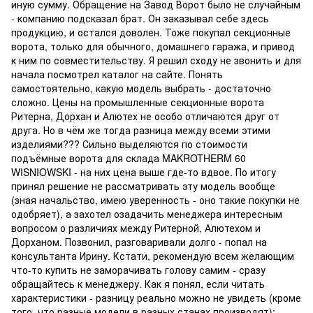
иную сумму. Обращение на Завод Ворот было не случайным
- компанию подсказал брат. Он заказывал себе здесь
продукцию, и остался доволен. Тоже покупал секционные
ворота, только для обычного, домашнего гаража, и привод
к ним по совместительству. Я решил сходу не звонить и для
начала посмотрел каталог на сайте. Понять
самостоятельно, какую модель выбрать - достаточно
сложно. Цены на промышленные секционные ворота
Ритерна, Дорхан и Алютех не особо отличаются друг от
друга. Но в чём же тогда разница между всеми этими
изделиями??? Сильно выделяются по стоимости
подъёмные ворота для склада MAKROTHERM 60
WISNIOWSKI - на них цена выше где-то вдвое. По итогу
принял решение не рассматривать эту модель вообще
(зная начальство, имею уверенность - оно такие покупки не
одобряет), а захотел озадачить менеджера интересным
вопросом о различиях между Ритерной, Алютехом и
Дорханом. Позвонил, разговаривали долго - попал на
консультанта Ирину. Кстати, рекомендую всем желающим
что-то купить не заморачивать голову самим - сразу
обращайтесь к менеджеру. Как я понял, если читать
характеристики - разницу реально можно не увидеть (кроме
того, что разные модели в разных станах производят):