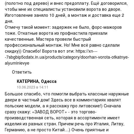
(полотно под дерево) и внес предоплату. Ещё договорился,
чтобы мне их специалисты установили ворота во дворе.
Изготовление заняло 10 дней, а монтаж и доставка еще 2
дня.
Отмечу такой момент: задержек не было, форс-мажоров
тоже. Откатные ворота из профнастила приехали
качественные. Мастера провели быстрый
профессиональный монтаж. Но! Мне всё равно сделали
скидку)) Спасибо! Ворота вот эти:
https://xn---
-7sbgbip5cdatx.in.ua/products/category/doorhan-vorota-otkatnye-
alyuminievye
Ответить
КАТЕРИНА, Одесса
10.06.2023 в 14:11
Большое спасибо, что помогли выбрать классные наружные
двери в частный дом! Здесь все в комментариях хвалят
польские модели, а я расскажу про литовские!) Сначала
сразу скажу: «ЗАВОД ВОРОТ» - это торгово-
производственная сеть, которая в ассортименте имеет
изделия из разных стран. Причем речь про Италия, Литву,
Германию, а не просто Китай…) Очень приятные и