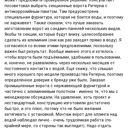
посоветовал выбрать секционные ворота Ритерна с
антикоррозийным пакетом. Там предусмотрена
специальная фурнитура, которая не боится воды, и поэтому
не заржавеет. Также сказали, что лучше заказать
изготовление ворот из сэндвич-панелей нескольких видов.
Якобы те секции, которые будут внизу, целесообразнее
сделать из алюминия (они как раз заходят прямо в воду). Я
согласился со всеми этими предложениями, поскольку
важен был результат. Вообще именно этого и хотелось -
чтобы ворота были подъёмными, удобными в пользовании,
и, конечно, не развалились через несколько месяцев от
постоянного контакта с водой. Ещё скажу, что слышал
много хорошего про модели производства Ритерна, поэтому
определённое доверие к бренду уже было. Заказал
промышленные ворота с нержавеющей фурнитурой и
частично с алюминиевым полотном - именно те, что мы с
менеджером обсуждали. На удивление, хоть проект и
нестандартный, конструкцию изготовили достаточно
быстро, и это плюс, потому что не было желания
затягивать с установкой. Монтаж ворот для эллинга над
водой наблюдал лично - очень трудоёмкая работа (по-
крайней мере, со стороны так выглядит). Надо отдать