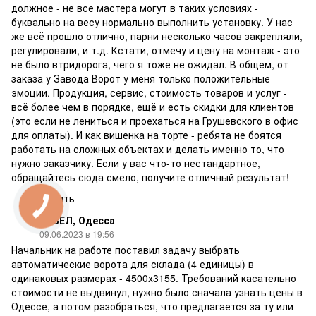
должное - не все мастера могут в таких условиях -
буквально на весу нормально выполнить установку. У нас
же всё прошло отлично, парни несколько часов закрепляли,
регулировали, и т.д. Кстати, отмечу и цену на монтаж - это
не было втридорога, чего я тоже не ожидал. В общем, от
заказа у Завода Ворот у меня только положительные
эмоции. Продукция, сервис, стоимость товаров и услуг -
всё более чем в порядке, ещё и есть скидки для клиентов
(это если не лениться и проехаться на Грушевского в офис
для оплаты). И как вишенка на торте - ребята не боятся
работать на сложных объектах и делать именно то, что
нужно заказчику. Если у вас что-то нестандартное,
обращайтесь сюда смело, получите отличный результат!
Ответить
ПАВЕЛ, Одесса
09.06.2023 в 19:56
Начальник на работе поставил задачу выбрать
автоматические ворота для склада (4 единицы) в
одинаковых размерах - 4500х3155. Требований касательно
стоимости не выдвинул, нужно было сначала узнать цены в
Одессе, а потом разобраться, что предлагается за ту или