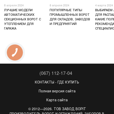
8 апреля 2024
8 апреля 2024
4 марта 2024
ЛУЧШИЕ МОДЕЛИ
ПОПУЛЯРНЫЕ ТИПЫ
ВЫБИРАЕМ
АВТОМАТИЧЕСКИХ
ПРОМЫШЛЕННЫХ ВОРОТ
ДЛЯ РАСПА
СЕКЦИОННЫХ ВОРОТ С
ДЛЯ СКЛАДОВ, ЗАВОДОВ
КАКИЕ ПОЛ
УТЕПЛЕНИЕМ ДЛЯ
И ПРЕДПРИЯТИЙ
РЕКОМЕНД
ГАРАЖА
СПЕЦИАЛИ
(067) 112-17-04
КОНТАКТЫ - ГДЕ КУПИТЬ
Полная версия сайта
Карта сайта
© 2012—2026. ТОВ ЗАВОД ВОРІТ
ПРОИЗВОДИТЕЛЬ ВОРОТ И ОГРАЖДЕНИЙ, ЗАБОРОВ В