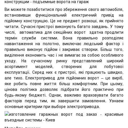
Ви можете позаботитися про збереження свого автомобіля,
встановивши функціональний електричний привід на
підйомну конструкцію.
Це не предмет розкоші, як прийнято
читати.
Сучасні пристрої виконують багато завдань.
У тому
числі,
автоматика для секційних ворот
здатна продлити
термін служби системи.
Вона правильно розподіляє
навантаження на полотно, виключає людський фактор і
правильно виконує підйом і закриває створки.
Більш того,
виділення економить час і не вимагає за собою особливого
уходу.
На сучасному ринку представлений широкий
асортимент моделей, створених для побутової
експлуатації.
Серед них є пристрої, які працюють швидко,
але тихо.
Електропривод для підйомних ворот – це виріб,
яке робить повне життя більш комфортним.
При цьому,
цінова політика дозволяє підібрати його практично при
будь-якому бюджеті.
Однак, важливо враховувати багато
факторів перед тим, як завершити замовлення.
Узнаем
основные критерии при выборе электропривода.