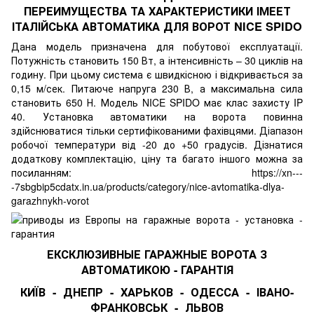
ПЕРЕИМУЩЕСТВА ТА ХАРАКТЕРИСТИКИ ІМЕЕТ
ІТАЛІЙСЬКА АВТОМАТИКА ДЛЯ ВОРОТ NICE SPIDO
Дана модель призначена для побутової експлуатації.
Потужність становить 150 Вт, а інтенсивність – 30 циклів на
годину.
При цьому система є швидкісною і відкривається за
0,15 м/сек.
Питаюче напруга 230 В, а максимальна сила
становить 650 Н.
Модель NICE SPIDO має клас захисту IP
40. Установка автоматики на ворота повинна
здійснюватися тільки сертифікованими фахівцями.
Діапазон
робочої температури від -20 до +50 градусів.
Дізнатися
додаткову комплектацію, ціну та багато іншого можна за
посиланням:
https://xn---
-7sbgbip5cdatx.in.ua/products/category/nice-avtomatika-dlya-
garazhnykh-vorot
ЕКСКЛЮЗИВНЫЕ ГАРАЖНЫЕ ВОРОТА З
АВТОМАТИКОЮ - ГАРАНТІЯ
КИЇВ
-
ДНЕПР
-
ХАРЬКОВ
-
ОДЕССА
-
ІВАНО-
ФРАНКОВСЬК
-
ЛЬВОВ