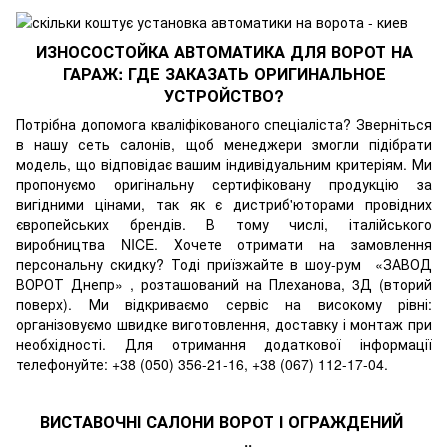
ИЗНОСОСТОЙКА АВТОМАТИКА ДЛЯ ВОРОТ НА
ГАРАЖ: ГДЕ ЗАКАЗАТЬ ОРИГИНАЛЬНОЕ
УСТРОЙСТВО?
Потрібна допомога кваліфікованого спеціаліста?
Зверніться
в нашу сеть салонів, щоб менеджери змогли підібрати
модель, що відповідає вашим індивідуальним критеріям.
Ми
пропонуємо оригінальну сертифіковану продукцію за
вигідними цінами, так як є дистриб'юторами провідних
європейських брендів.
В тому числі, італійського
виробництва NICE.
Хочете отримати на замовлення
персональну скидку?
Тоді приїзжайте в шоу-рум
«ЗАВОД
ВОРОТ Днепр»
, розташований на Плеханова, 3Д (вторий
поверх).
Ми відкриваємо сервіс на високому рівні:
організовуємо швидке виготовлення, доставку і монтаж при
необхідності.
Для отримання додаткової інформації
телефонуйте: +38 (050) 356-21-16, +38 (067) 112-17-04.
ВИСТАВОЧНІ САЛОНИ ВОРОТ І ОГРАЖДЕНИЙ