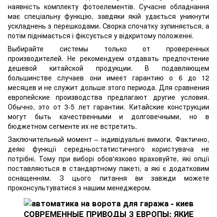
наявність комплекту фотоелементів.
Сучасне обладнання
має спеціальну функцію, завдяки якій удається уникнути
ускладнень з перешкодами.
Сворка спочатку зупиняється, а
потім піднімається і фіксується у відкритому положенні.
Выбирайте системы только от проверенных
производителей. Не рекомендуем отдавать предпочтение
дешевой китайской продукции. В подавляющем
большинстве случаев они имеет гарантию о 6 до 12
месяцев и не служит дольше этого периода. Для сравнения
европейские производства предлагают другие условия.
Обычно, это от 3-5 лет гарантии. Китайские конструкции
могут быть качественными и долговечными, но в
бюджетном сегменте их не встретить.
Заключительный момент – індивідуальні вимоги.
Фактично,
деякі функції середньостатистичного користувача не
потрібні.
Тому при виборі обов'язково враховуйте, які опції
поставляються в стандартному пакеті, а які є додатковим
оснащенням.
З цього питання ви завжди можете
проконсультуватися з нашим менеджером.
СОВРЕМЕННЫЕ ПРИВОДЫ З ЕВРОПЫ: ЯКИЕ