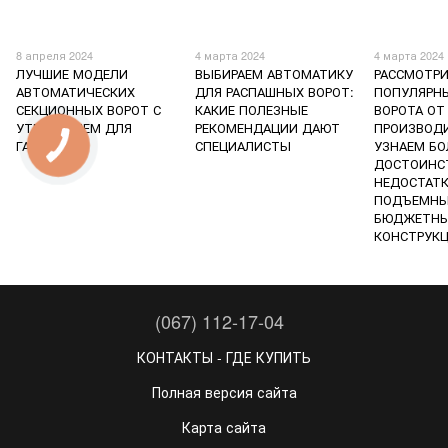
8 апреля 2024
4 марта 2024
4 марта 2024
ЛУЧШИЕ МОДЕЛИ
ВЫБИРАЕМ АВТОМАТИКУ
РАССМОТР
АВТОМАТИЧЕСКИХ
ДЛЯ РАСПАШНЫХ ВОРОТ:
ПОПУЛЯРН
СЕКЦИОННЫХ ВОРОТ С
КАКИЕ ПОЛЕЗНЫЕ
ВОРОТА ОТ
УТЕПЛЕНИЕМ ДЛЯ
РЕКОМЕНДАЦИИ ДАЮТ
ПРОИЗВОДИ
ГАРАЖА
СПЕЦИАЛИСТЫ
УЗНАЕМ БО
ДОСТОИНС
НЕДОСТАТ
ПОДЪЕМН
БЮДЖЕТН
КОНСТРУК
(067) 112-17-04
КОНТАКТЫ - ГДЕ КУПИТЬ
Полная версия сайта
Карта сайта