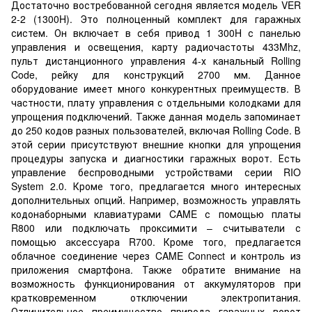
Достаточно востребованной сегодня является модель VER
2-2 (1300H). Это полноценный комплект для гаражных
систем. Он включает в себя привод 1 300H с панелью
управления и освещения, карту радиочастоты 433Mhz,
пульт дистанционного управления 4-х канальный Rolling
Code, рейку для конструкций 2700 мм. Данное
оборудование имеет много конкурентных преимуществ. В
частности, плату управления с отдельными колодками для
упрощения подключений. Также данная модель запоминает
до 250 кодов разных пользователей, включая Rolling Code. В
этой серии присутствуют внешние кнопки для упрощения
процедуры запуска и диагностики гаражных ворот. Есть
управление беспроводными устройствами серии RIO
System 2.0. Кроме того, предлагается много интересных
дополнительных опций. Например, возможность управлять
кодонаборными клавиатурами CAME с помощью платы
R800 или подключать проксимити – считыватели с
помощью аксессуара R700. Кроме того, предлагается
облачное соединение через CAME Connect и контроль из
приложения смартфона. Также обратите внимание на
возможность функционирования от аккумуляторов при
кратковременном отключении электропитания.
Отличительное преимущество привода гаражных ворот