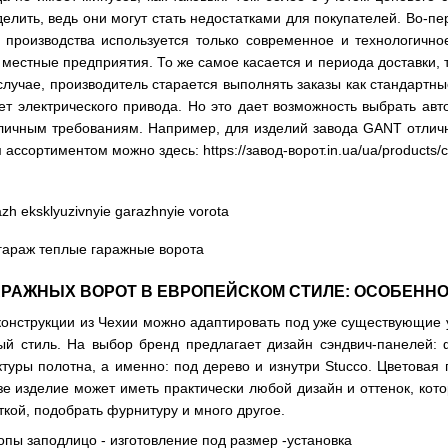
делить, ведь они могут стать недостатками для покупателей. Во-
производства используется только современное и технологичное
местные предприятия. То же самое касается и периода доставки, т
случае, производитель старается выполнять заказы как стандартн
ет электрического привода. Но это дает возможность выбрать авт
ичным требованиям. Например, для изделий завода GANT отлично
м ассортиментом можно здесь:
https://завод-ворот.in.ua/ua/products/
РАЖНЫХ ВОРОТ В ЕВРОПЕЙСКОМ СТИЛЕ: ОСОБЕННО
онструкции из Чехии можно адаптировать под уже существующие 
ный стиль. На выбор бренд предлагает дизайн сэндвич-панелей:
ктуры полотна, а именно: под дерево и изнутри Stucco. Цветовая 
е изделие может иметь практически любой дизайн и оттенок, кот
ткой, подобрать фурнитуру и много другое.