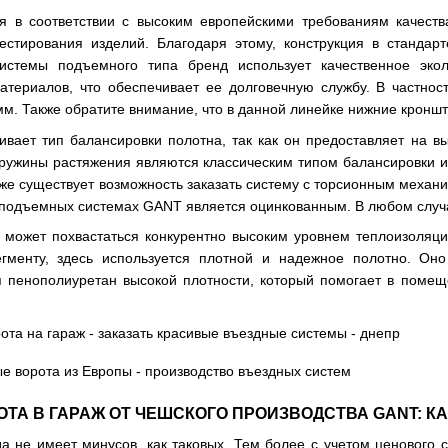
ся в соответствии с высоким европейскими требованиям качест
естирования изделий. Благодаря этому, конструкция в станда
системы подъемного типа бренд использует качественное экол
териалов, что обеспечивает ее долговечную службу. В частно
 мм. Также обратите внимание, что в данной линейке нижние кронш
вает тип балансировки полотна, так как он предоставляет на вы
Пружины растяжения являются классическим типом балансировки 
акже существует возможность заказать систему с торсионным механ
 подъемных системах GANT является оцинкованным. В любом случа
 может похвастаться конкурентно высоким уровнем теплоизоляци
гменту, здесь используется плотной и надежное полотно. Оно
я пенополиуретан высокой плотности, который помогает в помещ
ТА В ГАРАЖ ОТ ЧЕШСКОГО ПРОИЗВОДСТВА GANT: К
а не имеет минусов, как таковых. Тем более с учетом ценового с