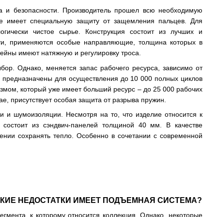
ва и безопасности. Производитель прошел всю необходимую
рте имеет специальную защиту от защемления пальцев. Для
огически чистое сырье. Конструкция состоит из лучших и
сти, применяются особые направляющие, толщина которых в
тейны имеют натяжную и регулировку троса.
бор. Однако, меняется запас рабочего ресурса, зависимо от
и предназначены для осуществления до 10 000 полных циклов
измом, который уже имеет больший ресурс – до 25 000 рабочих
е, присутствует особая защита от разрыва пружин.
и и шумоизоляции. Несмотря на то, что изделие относится к
 состоит из сэндвич-панелей толщиной 40 мм. В качестве
ении сохранять тепло. Особенно в сочетании с современной
АКИЕ НЕДОСТАТКИ ИМЕЕТ ПОДЪЕМНАЯ СИСТЕМА?
егмента, к которому относится коллекция. Однако, некоторые