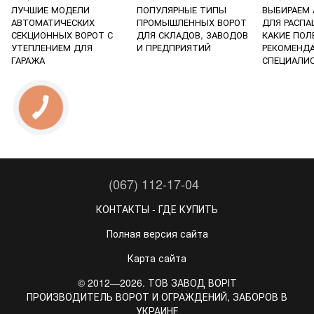
ЛУЧШИЕ МОДЕЛИ
ПОПУЛЯРНЫЕ ТИПЫ
ВЫБИРАЕМ
АВТОМАТИЧЕСКИХ
ПРОМЫШЛЕННЫХ ВОРОТ
ДЛЯ РАСПА
СЕКЦИОННЫХ ВОРОТ С
ДЛЯ СКЛАДОВ, ЗАВОДОВ
КАКИЕ ПОЛ
УТЕПЛЕНИЕМ ДЛЯ
И ПРЕДПРИЯТИЙ
РЕКОМЕНД
ГАРАЖА
СПЕЦИАЛИ
(067) 112-17-04
КОНТАКТЫ - ГДЕ КУПИТЬ
Полная версия сайта
Карта сайта
© 2012—2026. ТОВ ЗАВОД ВОРІТ
ПРОИЗВОДИТЕЛЬ ВОРОТ И ОГРАЖДЕНИЙ, ЗАБОРОВ В
УКРАИНЕ