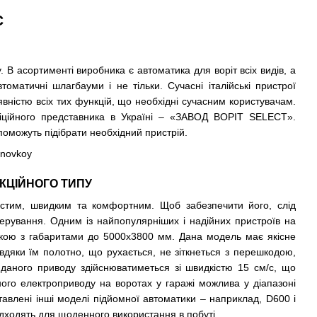
C
у. В асортименті виробника є
автоматика для воріт
всіх видів, а
томатичні шлагбауми і не тільки. Сучасні італійські пристрої
вністю всіх тих функцій, що необхідні сучасним користувачам.
ційного представника в Україні – «ЗАВОД ВОРІТ SELECT».
поможуть підібрати необхідний пристрій.
КЦІЙНОГО ТИПУ
стим, швидким та комфортним. Щоб забезпечити його, слід
керування. Одним із найпопулярніших і надійних пристроїв на
кою з габаритами до 5000х3800 мм. Дана модель має якісне
авдяки їм полотно, що рухається, не зіткнеться з перешкодою,
 даного приводу здійснюватиметься зі швидкістю 15 см/с, що
ного електроприводу на воротах у гаражі можлива у діапазоні
тавлені інші моделі підйомної автоматики – наприклад, D600 і
ідходять для щоденного використання в побуті.