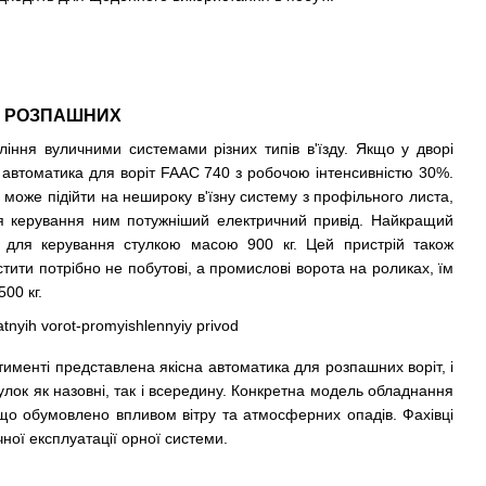
 І РОЗПАШНИХ
іння вуличними системами різних типів в'їзду. Якщо у дворі
е
автоматика для воріт
FAAC 740 з робочою інтенсивністю 30%.
може підійти на нешироку в'їзну систему з профільного листа,
для керування ним потужніший електричний привід. Найкращий
ї для керування стулкою масою 900 кг. Цей пристрій також
стити потрібно не побутові, а промислові ворота на роликах, їм
00 кг.
ртименті представлена якісна
автоматика для розпашних воріт
, і
лок як назовні, так і всередину. Конкретна модель обладнання
 що обумовлено впливом вітру та атмосферних опадів. Фахівці
чної експлуатації орної системи.