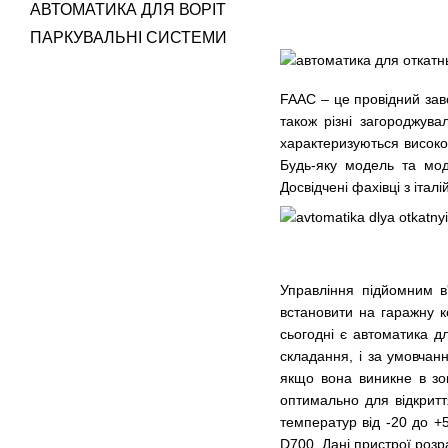
АВТОМАТИКА ДЛЯ ВОРІТ
ПАРКУВАЛЬНІ СИСТЕМИ
FAAC – це провідний зав
також різні загороджува
характеризуються високо
Будь-яку модель та мо
Досвідчені фахівці з іта
Управління підйомним в
встановити на гаражну к
сьогодні є
автоматика дл
складання, і за умовчан
якщо вона виникне в зон
оптимально для відкритт
температур від -20 до +
D700. Дані пристрої розр