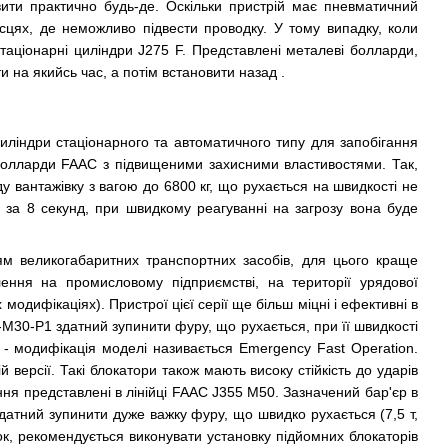
ити практично будь-де. Оскільки пристрій має пневматичний
сцях, де неможливо підвести проводку. У тому випадку, коли
стаціонарні циліндри J275 F. Представлені металеві болларди,
и на якийсь час, а потім встановити назад .
 циліндри стаціонарного та автоматичного типу для запобігання
і болларди FAAC з підвищеними захисними властивостями. Так,
ду вантажівку з вагою до 6800 кг, що рухається на швидкості не
е за 8 секунд, при швидкому реагуванні на загрозу вона буде
ням великогабаритних транспортних засобів, для цього краще
ення на промисловому підприємстві, на території урядової
модифікаціях). Пристрої цієї серії ще більш міцні і ефективні в
A-M30-P1 здатний зупинити фуру, що рухається, при її швидкості
 - модифікація моделі називається Emergency Fast Operation.
 версії. Такі блокатори також мають високу стійкість до ударів
ня представлені в лінійці FAAC J355 M50. Зазначений бар'єр в
здатний зупинити дуже важку фуру, що швидко рухається (7,5 т,
вок, рекомендується виконувати установку підйомних блокаторів