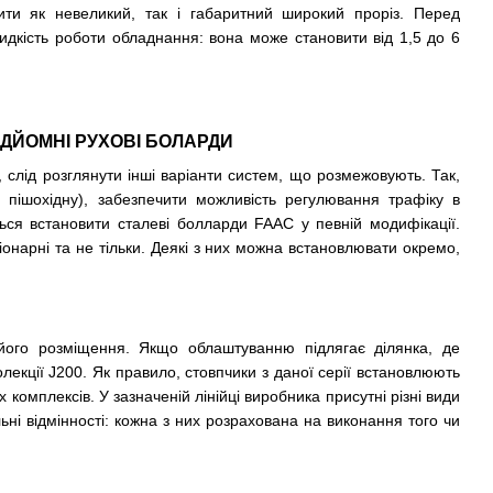
ти як невеликий, так і габаритний широкий проріз. Перед
идкість роботи обладнання: вона може становити від 1,5 до 6
ІДЙОМНІ РУХОВІ БОЛАРДИ
слід розглянути інші варіанти систем, що розмежовують. Так,
 пішохідну), забезпечити можливість регулювання трафіку в
ться встановити
сталеві болларди FAAC
у певній модифікації.
ціонарні та не тільки. Деякі з них можна встановлювати окремо,
 його розміщення. Якщо облаштуванню підлягає ділянка, де
екції J200. Як правило, стовпчики з даної серії встановлюють
комплексів. У зазначеній лінійці виробника присутні різні види
льні відмінності: кожна з них розрахована на виконання того чи