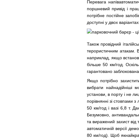
Перевага напівавтомати
поршневий привід і прац
потрібне постійне запоб
доступні у двох варіанта
Також провідний італійсь
терористичним атакам. В
наприклад, якщо встанови
більше 50 км/год. Оскіл
гарантовано заблокована
Якщо потрібно захистити
вибрати найнадійніші м
установи, в порту і не ли
порівнянні зі стовпами з
50 км/год і вазі 6,8 т.
Безумовно, антивандальні
та виражений захист від 
автоматичній версії демо
80 км/год). Щоб якнайкра