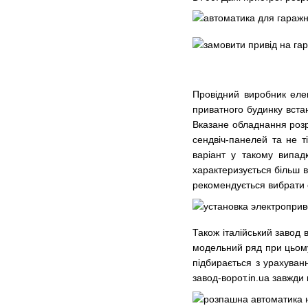
Провідний виробник елек
приватного будинку вста
Вказане обладнання розр
сендвіч-панелей та не т
варіант у такому випад
характеризується більш в
рекомендується вибрати 
Також італійський завод 
модельний ряд при цьому
підбирається з урахуван
завод-ворот.in.ua завжди