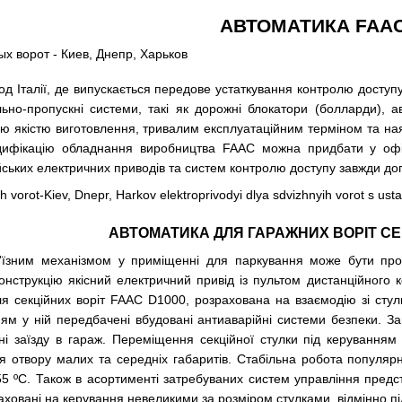
АВТОМАТИКА FAA
од Італії, де випускається передове устаткування контролю доступ
льно-пропускні системи, такі як дорожні блокатори (болларди), ав
ю якістю виготовлення, тривалим експлуатаційним терміном та ная
дифікацію обладнання виробництва FAAC можна придбати у офі
лійських електричних приводів та систем контролю доступу завжди до
АВТОМАТИКА ДЛЯ ГАРАЖНИХ ВОРІТ СЕ
'їзним механізмом у приміщенні для паркування може бути про
онструкцію якісний електричний привід із пультом дистанційного 
я секційних воріт
FAAC D1000, розрахована на взаємодію зі стул
ням у ній передбачені вбудовані антиаварійні системи безпеки. З
і заїзду в гараж. Переміщення секційної стулки під керуванням
я отвору малих та середніх габаритів. Стабільна робота популяр
55 ºС. Також в асортименті затребуваних систем управління предс
аховані на керування невеликими за розміром стулками, відмінно п