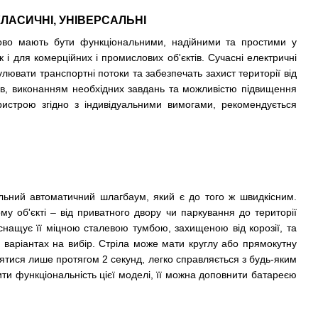
ЛАСИЧНІ, УНІВЕРСАЛЬНІ
ково мають бути функціональними, надійними та простими у
 і для комерційних і промислових об'єктів. Сучасні
електричні
лювати транспортні потоки та забезпечать захист території від
боїв, виконанням необхідних завдань та можливістю підвищення
истрою згідно з індивідуальними вимогами, рекомендується
альний автоматичний шлагбаум, який є до того ж швидкісним.
у об'єкті – від приватного двору чи паркування до території
нащує її міцною сталевою тумбою, захищеною від корозії, та
варіантах на вибір. Стріла може мати круглу або прямокутну
ятися лише протягом 2 секунд, легко справляється з будь-яким
и функціональність цієї моделі, її можна доповнити батареєю