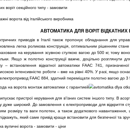
АВТОМАТИКА ДЛЯ ВОРІТ ВІДКАТНИХ
тричних приводів в Італії також пропонує обладнання для управл
новлена легка роликова конструкція, оптимальним рішенням стан
аховане на керування зсувною стулкою вагою до 500 кг, тому воно 
ільки. Якщо ж полотно конструкції важче, доцільно розглянути 
ку – встановлення відкатної автоматики FAAC 741, призначено
исокою інтенсивністю роботи – вже на рівні 40%. У разі, якщо осна
електропривод FAAC 884, здатний переміщати полотно вагою до 3 5
випускає пристрої керування для в'їзних систем іншого типу. В асо
 дуже широкий. До замовлення є електроприводи для відкриття сту
ням розміру та ваги полотен, а також додаткового навантаження,
 підкажуть, який саме привід краще встановити для безпечної та зру