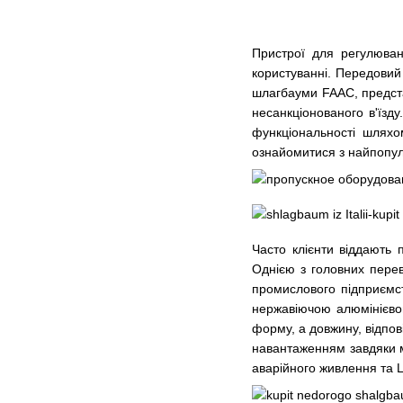
Пристрої для регулюван
користуванні. Передовий 
шлагбауми FAAC
, предс
несанкціонованого в'їзд
функціональності шляхо
ознайомитися з найпопу
Часто клієнти віддають 
Однією з головних перев
промислового підприємст
нержавіючою алюмінієвою
форму, а довжину, відпов
навантаженням завдяки м
аварійного живлення та L