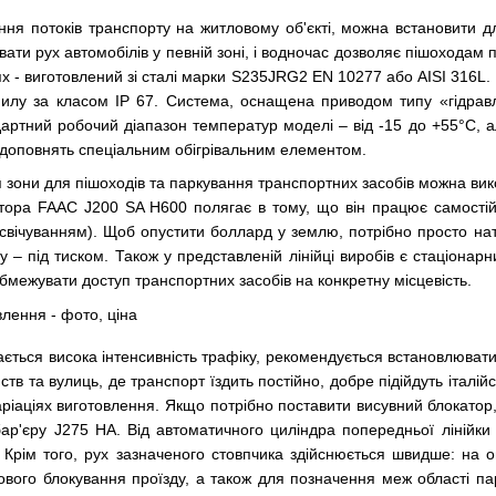
ня потоків транспорту на житловому об'єкті, можна встановити д
ати рух автомобілів у певній зоні, і водночас дозволяє пішохода
х - виготовлений зі сталі марки S235JRG2 EN 10277 або AISI 316L.
пилу за класом IP 67. Система, оснащена приводом типу «гідравл
дартний робочий діапазон температур моделі – від -15 до +55°C, 
 доповнять спеціальним обігрівальним елементом.
зони для пішоходів та паркування транспортних засобів можна вик
тора FAAC J200 SA H600 полягає в тому, що він працює самостій
свічуванням). Щоб опустити боллард у землю, потрібно просто нат
зу – під тиском. Також у представленій лінійці виробів є стаціон
межувати доступ транспортних засобів на конкретну місцевість.
гається висока інтенсивність трафіку, рекомендується встановлюва
в та вулиць, де транспорт їздить постійно, добре підійдуть італійс
аріаціях виготовлення. Якщо потрібно поставити висувний блокатор
бар'єру J275 HA. Від автоматичного циліндра попередньої лінійк
. Крім того, рух зазначеного стовпчика здійснюється швидше: на о
вого блокування проїзду, а також для позначення меж області па