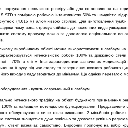
я паркування невеликого розміру або для встановлення на тери
5 STD з помірною робочою інтенсивністю 50% та швидкістю відкри
кутною (4,815 м) алюмінієвою стрілою. Для виготовлення тумби ф
авдяки чому вона отримує стійкість до численних видів ушкоджен
пшити систему пропуску можна за допомогою опціонального оснащ
в.
икому виробничому об'єкті можна використовувати шлагбаум на п
 характеризується інтенсивністю роботи 100% та довжиною стели
я неї – 70% та ≤ 5 м. Інші характеристики зазначених модифікацій
ьнення її руху під час старту та завершення кожного робочого цик
к його виходу з ладу зводиться до мінімуму. Ще однією перевагою мо
ально інтенсивного трафіку на об'єкті будь-якого призначення р
і 100% та найвищим потенціалом функціонування. Представлене о
ного обслуговування лише після виконання 2 мільйонів робочих ц
ою система зношується дуже повільно та дозволяє успішно регулюв
м, клієнт визначає самостійно. Виробник пропонує на вибір кру