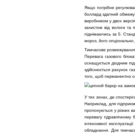
Якщо потрібне регулюван
боллард здатний обмежув
виробником у двох версія
захистом від вологи та 
піднімаючись за 5. Стан
мороз, його опціонально
Тимчасове розмежування 
Перевага газового блока
оснащується діодним під
здійснюється рахунок га
того, щоб перманентно об
У тих зонах, де спостері
Наприклад, для підприємст
пропонуються у різних в
перевагу гідравлічному 
інтенсивної експлуатації
обладнання. Для тимчасо