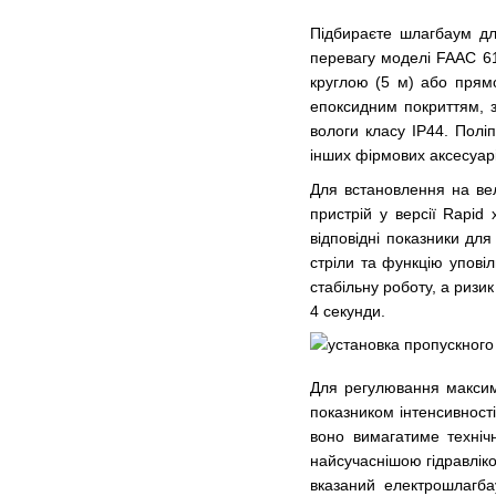
Підбираєте шлагбаум дл
перевагу моделі FAAC 61
круглою (5 м) або прямо
епоксидним покриттям, з
вологи класу IP44. Полі
інших фірмових аксесуарі
Для встановлення на вел
пристрій у версії Rapid
відповідні показники дл
стріли та функцію уповіл
стабільну роботу, а ризи
4 секунди.
Для регулювання максим
показником інтенсивност
воно вимагатиме техніч
найсучаснішою гідравлік
вказаний електрошлагбау