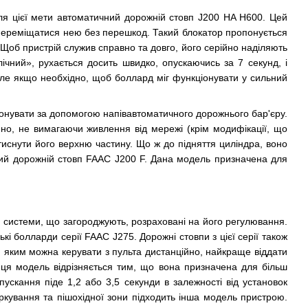
ля цієї мети автоматичний дорожній стовп J200 HA H600. Цей
м переміщатися нею без перешкод. Такий блокатор пропонується
 Щоб пристрій служив справно та довго, його серійно наділяють
ічний», рухається досить швидко, опускаючись за 7 секунд, і
але якщо необхідно, щоб боллард міг функціонувати у сильний
онувати за допомогою напівавтоматичного дорожнього бар'єру.
но, не вимагаючи живлення від мережі (крім модифікації, що
иснути його верхню частину. Що ж до підняття циліндра, воно
арний дорожній стовп FAAC J200 F. Дана модель призначена для
ти системи, що загороджують, розраховані на його регулювання.
ькі болларди серії FAAC J275. Дорожні стовпи з цієї серії також
, яким можна керувати з пульта дистанційно, найкраще віддати
и ця модель відрізняється тим, що вона призначена для більш
пускання піде 1,2 або 3,5 секунди в залежності від установок
ркування та пішохідної зони підходить інша модель пристрою.