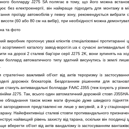
чного болларду J275 SA полягає в тому, що його можна встанов
ює без електроенергії, він найкраще підходить для монтажу в мі
ігання проїзду автомобілів у певну зону, рекомендується вибрати 
х висоти (60 або 80 см на вибір), при необхідності можна демонтуват
кий виробник пропонує увазі клієнтів спеціалізовані протитаранні
 асортименті каталогу завод-ворот.in.ua є сучасні антивандальн
ти на дорозі 2 сталеві бар'єри серії J275 2K, вони зупинять на хо
ьки боллард автоматичного типу здатний висунутись із землі лиш
.
 стратегічно важливий об'єкт від актів тероризму із застосуван
оделі дорожніх блокаторів. Бездоганним рішенням для встановл
ше стануть антивандальні болларди FAAC J355 (теж існують у різних 
 лінійки J275. Так, всього один автоматичний дорожній стовп J355H
 Дане обладнання також може мати функцію дуже швидкого підняття
 загородження представлені не лише у висувній, а й у стаціонарній
тарану. Найефективніші сталеві стовпи противандального призначен
нструє найвищий рівень захисту від тарана, оскільки він поодинці 
ще вберегти об'єкт від актів вандалізму із застосуванням вантажі