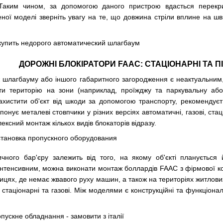
Таким чином, за допомогою даного пристрою вдасться перекри
ої моделі зверніть увагу на те, що довжина стріли вплине на шв
ДОРОЖНІ БЛОКІРАТОРИ FAAC: СТАЦІОНАРНІ ТА П
 шлагбауму або іншого габаритного загородження є неактуальним, 
ти територію на зони (наприклад, проїжджу та паркувальну або
ахистити об'єкт від шкоди за допомогою транспорту, рекомендує
понує металеві стовпчики у різних версіях автоматичні, газові, ста
ексний монтаж кількох видів блокаторів відразу.
чного бар'єру залежить від того, на якому об'єкті планується
інтенсивним, можна виконати монтаж боллардів FAAC з фірмової кол
ицях, де немає жвавого руху машин, а також на територіях житлових 
, стаціонарні та газові. Між моделями є конструкційні та функціона