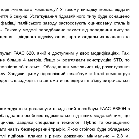
торії житлового комплексу? У такому випадку можна віддати
ття 6 секунд. Устаткування гідравлічного типу буде оснащено
ахівці італійського заводу застосовують оцинковану сталь із
ь. Також у моделі передбачено захист від попадання пилу та
ення – діодного підсвічування, противандальних клапанів та
ульті FAAC 620, який є доступним у двох модифікаціях. Так,
 не більше 4 метрів. Якщо ж розглядати конструкцію STD, то
 повністю збігаються. Обладнання має захист від розхитування
лу. Завдяки цьому гідравлічний шлагбаум із Італії демонструє
делі є швидкодія: на автоматичне відкриття в'їзду витрачається
екомендується розглянути швидкісний шлагбаум FAAC B680H з
бладнання особливо відрізняється від інших моделей тим, що
иклів. Завдяки спеціальній технології Hybrid та оснащенню
ати навіть безперервний трафік. Якою стрілою буде обладнано
глі підйомні планки в різних довжинах: мінімально – 2,3 м,