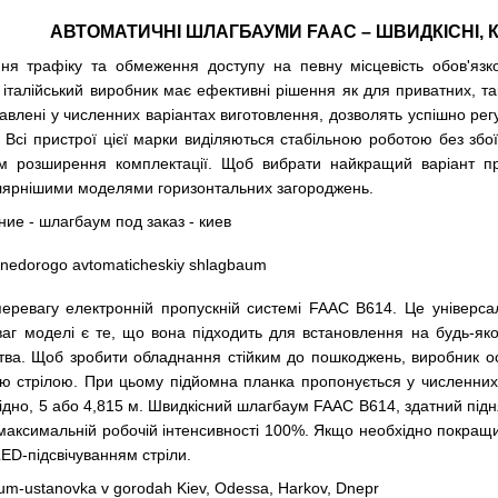
АВТОМАТИЧНІ ШЛАГБАУМИ FAAC – ШВИДКІСНІ, К
ня трафіку та обмеження доступу на певну місцевість обов'яз
італійський виробник має ефективні рішення як для приватних, так
тавлені у численних варіантах виготовлення, дозволять успішно регу
у. Всі пристрої цієї марки виділяються стабільною роботою без з
м розширення комплектації. Щоб вибрати найкращий варіант пр
лярнішими моделями горизонтальних загороджень.
перевагу електронній пропускній системі FAAC B614. Це універс
аг моделі є те, що вона підходить для встановлення на будь-яком
ва. Щоб зробити обладнання стійким до пошкоджень, виробник ос
 стрілою. При цьому підйомна планка пропонується у численних 
ідно, 5 або 4,815 м. Швидкісний шлагбаум FAAC B614, здатний підн
аксимальній робочій інтенсивності 100%. Якщо необхідно покращит
ED-підсвічуванням стріли.