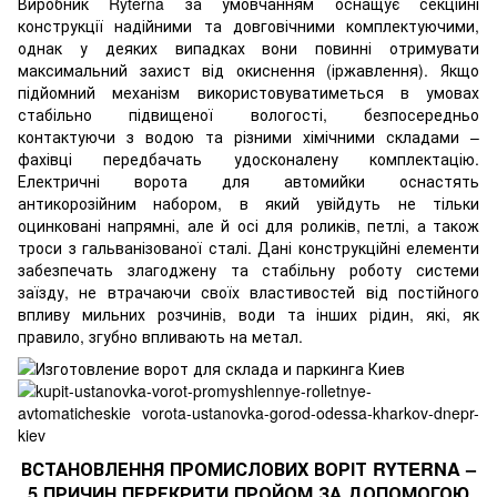
Виробник Ryterna за умовчанням оснащує секційні
конструкції надійними та довговічними комплектуючими,
однак у деяких випадках вони повинні отримувати
максимальний захист від окиснення (іржавлення). Якщо
підйомний механізм використовуватиметься в умовах
стабільно підвищеної вологості, безпосередньо
контактуючи з водою та різними хімічними складами –
фахівці передбачать удосконалену комплектацію.
Електричні ворота для автомийки оснастять
антикорозійним набором, в який увійдуть не тільки
оцинковані напрямні, але й осі для роликів, петлі, а також
троси з гальванізованої сталі. Дані конструкційні елементи
забезпечать злагоджену та стабільну роботу системи
заїзду, не втрачаючи своїх властивостей від постійного
впливу мильних розчинів, води та інших рідин, які, як
правило, згубно впливають на метал.
ВСТАНОВЛЕННЯ ПРОМИСЛОВИХ ВОРІТ RYTERNA –
5 ПРИЧИН ПЕРЕКРИТИ ПРОЙОМ ЗА ДОПОМОГОЮ