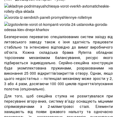
Безперечною перевагою спеціалізованих систем заїзду від
литовського заводу також є їхня здатність працювати
стабільно та інтенсивно відповідно до вимог виробничого
об'єкта. Кожна складська брама Ryterna обладнає
торсіонним механізмом балансування, ресурс якого
підбирається індивідуально. Серійно-секційна конструкція
буде укомплектована пружинами, розрахованими на
виконання 25 000 відкриттів/закриттів отвору. Однак, якщо
цього недостатньо – потенціал механізму може зрости у 2,
3 або 4 рази, досягаючи 100 000 циклів підняття/опускання
полотна (опціонально).
Для того, щоб секційна стулка не розхитувалася при
пересуванні вгору-вниз, систему в'їзду оснащують міцними
спрямовувачами з 2-міліметрової сталі. Елементи
захищають від появи іржавого нальоту та одночасно
посилюють їх, застосовуючи технологію оцинкування