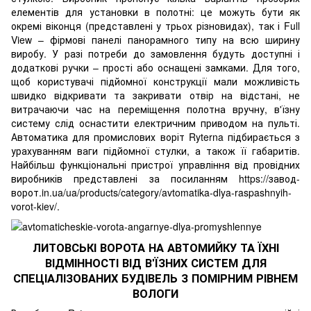
елементів для установки в полотні: це можуть бути як
окремі віконця (представлені у трьох різновидах), так і Full
View – фірмові панелі панорамного типу на всю ширину
виробу. У разі потреби до замовлення будуть доступні і
додаткові ручки – прості або оснащені замками. Для того,
щоб користувачі підйомної конструкції мали можливість
швидко відкривати та закривати отвір на відстані, не
витрачаючи час на переміщення полотна вручну, в'їзну
систему слід оснастити електричним приводом на пульті.
Автоматика для промислових воріт Ryterna підбирається з
урахуванням ваги підйомної стулки, а також її габаритів.
Найбільш функціональні пристрої управління від провідних
виробників представлені за посиланням
https://завод-
ворот.in.ua/ua/products/category/avtomatika-dlya-raspashnyih-
vorot-kiev/
.
ЛИТОВСЬКІ ВОРОТА НА АВТОМИЙКУ ТА ЇХНІ
ВІДМІННОСТІ ВІД В'ЇЗНИХ СИСТЕМ ДЛЯ
СПЕЦІАЛІЗОВАНИХ БУДІВЕЛЬ З ПОМІРНИМ РІВНЕМ
ВОЛОГИ