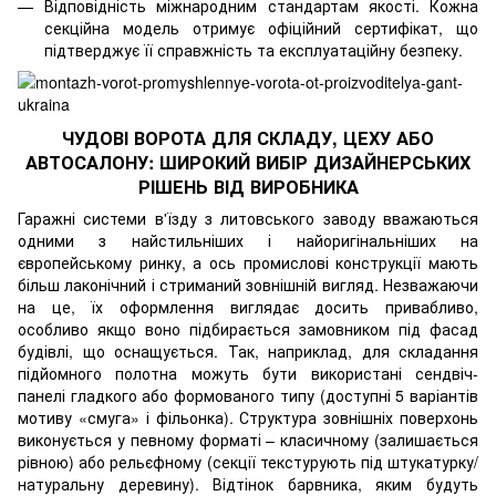
Відповідність міжнародним стандартам якості. Кожна
секційна модель отримує офіційний сертифікат, що
підтверджує її справжність та експлуатаційну безпеку.
ЧУДОВІ ВОРОТА ДЛЯ СКЛАДУ, ЦЕХУ АБО
АВТОСАЛОНУ: ШИРОКИЙ ВИБІР ДИЗАЙНЕРСЬКИХ
РІШЕНЬ ВІД ВИРОБНИКА
Гаражні системи в'їзду з литовського заводу вважаються
одними з найстильніших і найоригінальніших на
європейському ринку, а ось промислові конструкції мають
більш лаконічний і стриманий зовнішній вигляд. Незважаючи
на це, їх оформлення виглядає досить привабливо,
особливо якщо воно підбирається замовником під фасад
будівлі, що оснащується. Так, наприклад, для складання
підйомного полотна можуть бути використані сендвіч-
панелі гладкого або формованого типу (доступні 5 варіантів
мотиву «смуга» і фільонка). Структура зовнішніх поверхонь
виконується у певному форматі – класичному (залишається
рівною) або рельєфному (секції текстурують під штукатурку/
натуральну деревину). Відтінок барвника, яким будуть