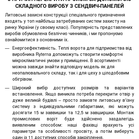
СКЛАДНОГО ВИРОБУ З СЕНДВИЧ-ПАНЕЛЕЙ
Литовські захисні конструкції спеціального призначення
входять у топ найбільш затребуваних систем захисту на
ринку України (у своєму класі). Популярність представлених
виробів обумовлена безліччю чинників, і ми пропонуємо
ознайомитися з основними їх.
Енергоефективність. Теплі ворота для підприємства від
виробника Ryterna допоможуть створити комфортні
мікрокліматичні умови у приміщенні. В асортименті
можна завжди знайти відповідну модель як для
неопалювального складу, так і для цеху з цілодобовим
обігрівом.
Широкий вибір доступних розмірів та варіантів
встановлення. Якщо виникла потреба перекрити отвір у
дуже великій будівлі – просто замовте литовську в'їзну
систему з індивідуальними габаритами, які можуть
досягати 15 м заввишки та 12,5 м завширшки. Монтаж
промислових воріт буде здійснено заздалегідь
виявленим способом: наші фахівці врахують усі
параметри та особливості просвіту, а потім виберуть
один із 11 доступних способів закріплення.