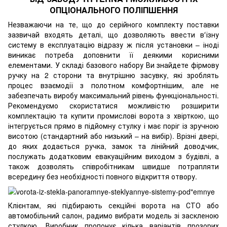
ОПЦІОНАЛЬНОГО ПОЛІПШЕННЯ
Незважаючи на те, що до серійного комплекту поставки
зазвичай входять деталі, що дозволяють ввести в'їзну
систему в експлуатацію відразу ж після установки – іноді
виникає потреба доповнити її деякими корисними
елементами. У складі базового набору Ви знайдете фірмову
ручку на 2 сторони та внутрішню засувку, які зроблять
процес взаємодії з полотном комфортнішим, але не
забезпечать виробу максимальний рівень функціональності.
Рекомендуємо скористатися можливістю розширити
комплектацію та купити промислові ворота з хвірткою, що
інтегрується прямо в підйомну стулку і має поріг із зручною
висотою (стандартний або низький – на вибір). Врізні двері,
до яких додається ручка, замок та лінійний доводчик,
послужать додатковим евакуаційним виходом з будівлі, а
також дозволять співробітникам швидше потрапляти
всередину без необхідності повного відкриття отвору.
Клієнтам, які підбирають секційні ворота на СТО або
автомобільний салон, радимо вибрати модель зі заскленою
стулкою. Виробник пропонує кілька варіантів прозорих