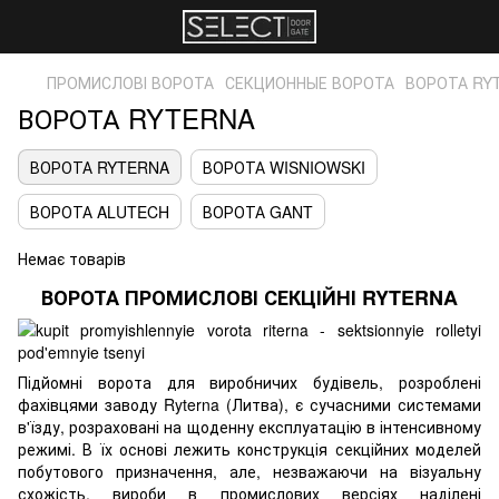
ПРОМИСЛОВІ ВОРОТА
СЕКЦИОННЫЕ ВОРОТА
ВОРОТА RY
ВОРОТА RYTERNA
ВОРОТА RYTERNA
ВОРОТА WISNIOWSKI
ВОРОТА ALUTECH
ВОРОТА GANT
Немає товарів
ВОРОТА ПРОМИСЛОВІ СЕКЦІЙНІ RYTERNA
Підйомні ворота для виробничих будівель
, розроблені
фахівцями заводу Ryterna (Литва), є сучасними системами
в'їзду, розраховані на щоденну експлуатацію в інтенсивному
режимі. В їх основі лежить конструкція секційних моделей
побутового призначення, але, незважаючи на візуальну
схожість, вироби в промислових версіях наділені