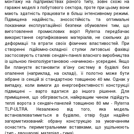
монтажу на підприємствах різного типу, зовні схожі на
гаражні моделі з побутового сектора, проте при цьому вони
мають здатність працювати в більш інтенсивному режимі.
Підвищена надійність, зносостійкість та оптимальні
показники експлуатаційної безпеки обумовлені тим, що
виготовлення промислових воріт Ryterna
передбачає
використання сертифікованих матеріалів, не схильних до
деформації та втрати своїх фізичних властивостей. При
створенні підйомно-складної стулки литовські фахівці
застосовують сталеві сендвіч-панелі власного виробництва
із щільною пінополіуретановою «начинкою» усередині. Якщо
Ви плануєте встановити в'їзну систему в будівлі без
опалення (наприклад, на складі), її полотно може бути
зібране із секцій зі стандартною товщиною 40 мм. Однак у
випадку, коли вимоги до енергоефективності конструкції
підвищені – варто вдатися до іншого рішення. Для
приміщення, що обігрівається, найкращим чином підійдуть
теплі ворота з сендвіч-панелей товщиною 80 мм - Ryterna
TLP-ULTRA. Незалежно від того, яка модель
встановлюватиметься в будівлю, отвір буде надійно
загерметизований: обрану конструкцію за умовчанням
оснастять периметральними вставками, що ущільнюють
(тип - двошарові, матеріал - гума).