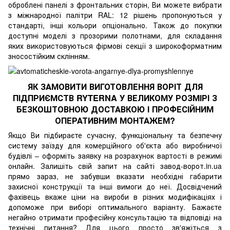
оброблені панелі з фронтальних сторін, Ви можете вибрати
з міжнародної палітри RAL: 12 рішень пропонуються у
стандарті, інші кольори опціонально. Також до покупки
доступні моделі з прозорими полотнами, для складання
яких використовуються фірмові секції з широкоформатним
зносостійким склінням.
ЯК ЗАМОВИТИ ВИГОТОВЛЕННЯ ВОРІТ ДЛЯ
ПІДПРИЄМСТВ RYTERNA У ВЕЛИКОМУ РОЗМІРІ З
БЕЗКОШТОВНОЮ ДОСТАВКОЮ І ПРОФЕСІЙНИМ
ОПЕРАТИВНИМ МОНТАЖЕМ?
Якщо Ви підбираєте сучасну, функціональну та безпечну
систему заїзду для комерційного об'єкта або виробничої
будівлі – оформіть заявку на розрахунок вартості в режимі
онлайн. Залишіть свій запит на сайті завод-ворот.in.ua
прямо зараз, не забувши вказати необхідні габарити
захисної конструкції та інші вимоги до неї. Досвідчений
фахівець вкаже ціни на вироби в різних модифікаціях і
допоможе при виборі оптимального варіанту. Бажаєте
негайно отримати професійну консультацію та відповіді на
технічні питання? Для цього просто зв'яжіться з