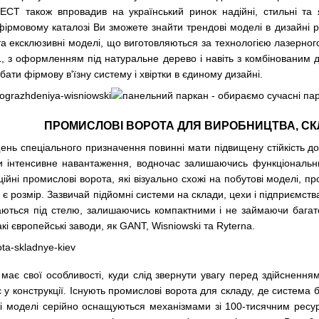
CT також впровадив на український ринок надійні, стильні та я
фірмовому каталозі Ви зможете знайти трендові моделі в дизайні р
ї та ексклюзивні моделі, що виготовляються за технологією лазерно
L, з оформленням під натуральне дерево і навіть з комбінованим 
ти фірмову в'їзну систему і хвіртки в єдиному дизайні.
ПРОМИСЛОВІ ВОРОТА ДЛЯ ВИРОБНИЦТВА, СК
щень спеціального призначення повинні мати підвищену стійкість 
 інтенсивне навантаження, водночас залишаючись функціональним
ійні промислові ворота
, які візуально схожі на побутові моделі, 
 є розмір. Зазвичай підйомні системи на склади, цехи і підприємств
аються під стелю, залишаючись компактними і не займаючи багат
і європейські заводи, як GANT, Wisniowski та Ryterna.
має свої особливості, куди слід звернути увагу перед здійснення
є у конструкції. Існують промислові ворота для складу, де систем
кі моделі серійно оснащуються механізмами зі 100-тисячним ресур