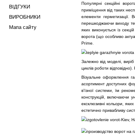
Популярні
секційні воро
ВІДГУКИ
приміщення від таких несп
ВИРОБНИКИ
елементи герметизації. 
перешкоджаючи виходу теп
Мапа сайту
яких виконується із секці
ворота (що особливо актуа
Prime.
Залежно від моделі, вирі
циклів роботи відповідно).
Візуальне оформлення гар
асортимент доступних фор
в'їзної системи, їм реком
конструкцій, включаючи у
ексклюзивні кольори, яких
естетично привабливу систе