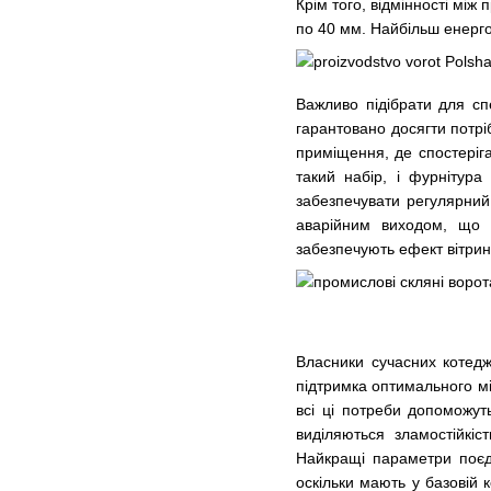
Крім того, відмінності мі
по 40 мм. Найбільш енерго
Важливо підібрати для спе
гарантовано досягти потрі
приміщення, де спостеріга
такий набір, і фурнітур
забезпечувати регулярний
аварійним виходом, що п
забезпечують ефект вітрин
Власники сучасних котед
підтримка оптимального мі
всі ці потреби допоможу
виділяються зламостійкі
Найкращі параметри поєд
оскільки мають у базовій 