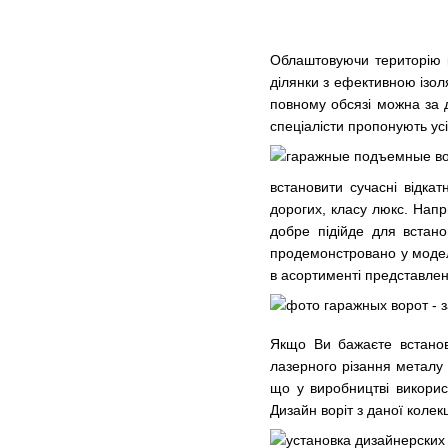
Облаштовуючи територію к
ділянки з ефективною ізоля
повному обсязі можна за 
спеціалісти пропонують ус
встановити
сучасні відкат
дорогих, класу люкс. Напр
добре підійде для встано
продемонстровано у моделі
в асортименті представлена
Якщо Ви бажаєте встанови
лазерного різання металу
що у виробництві викорис
Дизайн воріт з даної колек