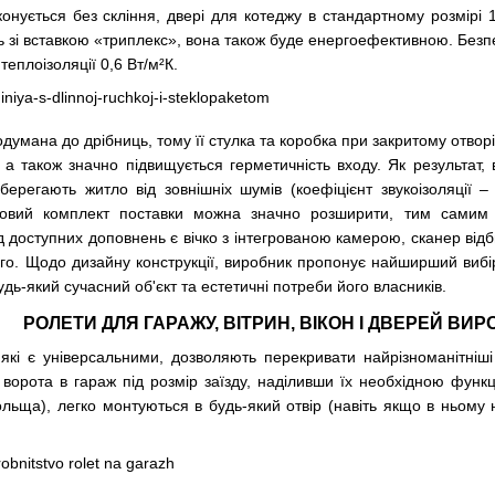
конується без скління, двері для котеджу в стандартному розмірі 
 зі вставкою «триплекс», вона також буде енергоефективною. Безпеч
еплоізоляції 0,6 Вт/м²К.
одумана до дрібниць, тому її стулка та коробка при закритому отв
 а також значно підвищується герметичність входу. Як результат,
ерегають житло від зовнішніх шумів (коефіцієнт звукоізоляції – 
овий комплект поставки можна значно розширити, тим самим 
доступних доповнень є вічко з інтегрованою камерою, сканер відб
го. Щодо дизайну конструкції, виробник пропонує найширший вибір
удь-який сучасний об'єкт та естетичні потреби його власників.
РОЛЕТИ ДЛЯ ГАРАЖУ, ВІТРИН, ВІКОН І ДВЕРЕЙ ВИ
 які є універсальними, дозволяють перекривати найрізноманітніш
 ворота в гараж
під розмір заїзду, наділивши їх необхідною функц
Польща), легко монтуються в будь-який отвір (навіть якщо в ньому