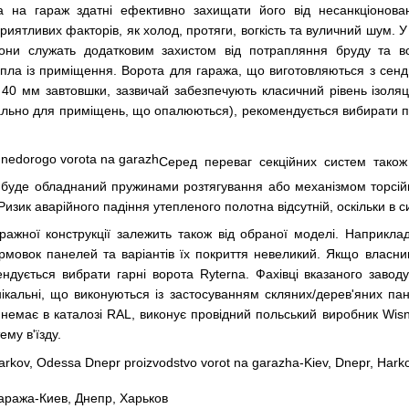
та на гараж
здатні ефективно захищати його від несанкціонова
риятливих факторів, як холод, протяги, вогкість та вуличний шум. 
Вони служать додатковим захистом від потрапляння бруду та во
ла із приміщення. Ворота для гаража, що виготовляються з сенд
й 40 мм завтовшки, зазвичай забезпечують класичний рівень ізоляц
льно для приміщень, що опалюються), рекомендується вибирати пол
Серед переваг секційних систем також с
б буде обладнаний пружинами розтягування або механізмом торсій
 Ризик аварійного падіння утепленого полотна відсутній, оскільки в 
ажної конструкції залежить також від обраної моделі. Наприкла
мовок панелей та варіантів їх покриття невеликий. Якщо власники
ендується вибрати гарні ворота Ryterna. Фахівці вказаного завод
нікальні, що виконуються із застосуванням скляних/дерев'яних па
 немає в каталозі RAL, виконує провідний польський виробник Wis
му в'їзду.