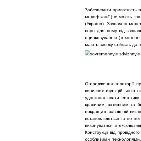
Забезпечити приватність те
модифікації (не мають ґрат
(Україна). Зазначені моде
воріт для дому від зазнач
оцинковуванню (технологія
мають високу стійкість до 
Огородження території пр
корисних функцій: чітко о
удосконалювати естетику 
красивим, затишним та 
покращить зовнішній вигля
встановлюються та не пот
виконуватися в ексклюзив
Конструкції від провідног
особливими технологіями,