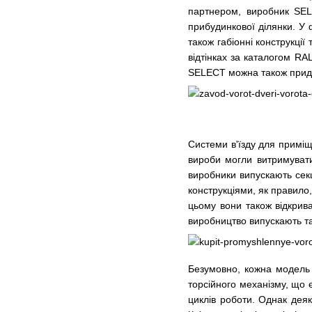
партнером, виробник SELE
прибудинкової ділянки. У 
також габіонні конструкці
відтінках за каталогом RA
SELECT можна також придба
Системи в'їзду для примі
вироби могли витримувати
виробники випускають
секц
конструкціями, як правило,
цьому вони також відкрив
виробництво випускають так
Безумовно, кожна модель 
торсійного механізму, що 
циклів роботи. Однак дея