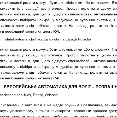
тичні захисні ролети можуть бути алюмінієвими або сталевими. Як
замовити їх у варіації, що утеплює. Профілі полотна в цьому в
ітрини магазинів, для цього підійдуть спеціалізовані антивандаль
 допоможуть підібрати найкращу модифікацію рулонної системи, з 
також залежить від побажань клієнта. Наприклад, ролети на вікна
в необхідний колір з каталогу RAL.
тичні захисні ролети можуть бути алюмінієвими або сталевими. Як
замовити їх у варіації, що утеплює. Профілі полотна в цьому в
ітрини магазинів, для цього підійдуть спеціалізовані антивандаль
 допоможуть підібрати найкращу модифікацію рулонної системи, з 
також залежить від побажань клієнта. Наприклад, ролети на вікна
в необхідний колір з каталогу RAL.
ЄВРОПЕЙСЬКА АВТОМАТИКА ДЛЯ ВОРІТ – РОЗПАШН
системами різних типів є не надто зручним і безпечним, займає п
нути дискомфорту, а також прискорити і спростити процеси доступ
ливим попитом користується
італійська автоматика для воріт
, яка 