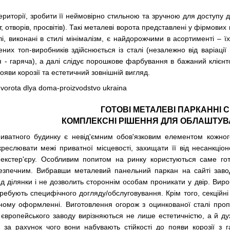
риторії, зробити її неймовірно стильною та зручною для доступу до
, отворів, просвітів). Такі металеві ворота представлені у фірмови
лі, виконані в стилі мінімалізм, є найдорожчими в асортименті – 
ених топ-виробників здійснюється із сталі (незалежно від варіаці
 - гаряча), а далі слідує порошкове фарбування в бажаний клієнто
появи корозії та естетичний зовнішній вигляд.
ГОТОВІ МЕТАЛЕВІ ПАРКАННІ СЕ
КОМПЛЕКСНІ РІШЕННЯ ДЛЯ ОБЛАШТУВ
иватного будинку є невід'ємним обов'язковим елементом кожного
креслювати межі приватної місцевості, захищати її від несанкціон
екстер'єру. Особливим попитом на ринку користуються саме гото
безпечним. Вибравши
металевий панельний паркан
на сайті заво
д ділянки і не дозволить стороннім особам проникати у двір. Виро
ребують специфічного догляду/обслуговування. Крім того, секцій
ному оформленні. Виготовлення огорож з оцинкованої сталі проп
о європейського заводу вирізняються не лише естетичністю, а й д
 за рахунок чого вони набувають стійкості до появи корозії з 