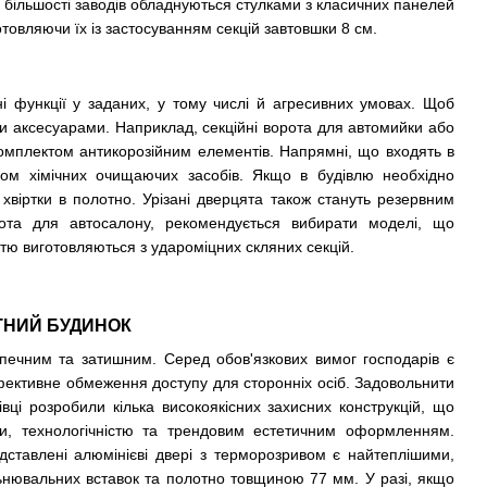
и більшості заводів обладнуються стулками з класичних панелей
овляючи їх із застосуванням секцій завтовшки 8 см.
ні функції у заданих, у тому числі й агресивних умовах. Щоб
ми аксесуарами. Наприклад, секційні ворота для автомийки або
комплектом антикорозійним елементів. Напрямні, що входять в
дом хімічних очищаючих засобів. Якщо в будівлю необхідно
хвіртки в полотно. Урізані дверцята також стануть резервним
рота для автосалону, рекомендується вибирати моделі, що
тю виготовляються з удароміцних скляних секцій.
АТНИЙ БУДИНОК
печним та затишним. Серед обов'язкових вимог господарів є
 ефективне обмеження доступу для сторонніх осіб. Задовольнити
вці розробили кілька високоякісних захисних конструкцій, що
ями, технологічністю та трендовим естетичним оформленням.
ставлені алюмінієві двері з терморозривом є найтеплішими,
ільнювальних вставок та полотно товщиною 77 мм. У разі, якщо