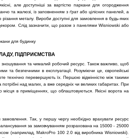
кісні, але доступніші за вартістю паркани для огородження
анчо та жалюзі, із заповненням з ґрат або цілісних панелей, а
го різання металу. Вироби доступні для замовлення в будь-яких
декором. Слід зазначити, що разом з панелями Wisniowski або
ЛАДУ, ПІДПРИЄМСТВА
до зношування та чималий робочий ресурс. Також важливо, щоб
и та безпечними в експлуатації. Розуміючи це, європейські
проте технічно перевершують їх. Першою відмінністю між такими
а потрібні над малих, а вже середніх чи великих габаритах. При
о місця в приміщеннях, що облаштовуються. Якісні ворота на
м замовлення. Так, у першу чергу необхідно врахувати ресурс
а балансування за замовчуванням розрахована на 15000 - 25000
сом (наприклад, MakroPro 100 2.0 від виробника Wisniowski).