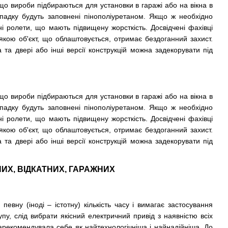
що вироби підбираються для установки в гаражі або на вікна в
ипадку будуть заповнені пінополіуретаном. Якщо ж необхідно
ні ролети, що мають підвищену жорсткість. Досвідчені фахівці
якою об'єкт, що облаштовується, отримає бездоганний захист.
 та двері або інші версії конструкцій можна задекорувати під
що вироби підбираються для установки в гаражі або на вікна в
ипадку будуть заповнені пінополіуретаном. Якщо ж необхідно
ні ролети, що мають підвищену жорсткість. Досвідчені фахівці
якою об'єкт, що облаштовується, отримає бездоганний захист.
 та двері або інші версії конструкцій можна задекорувати під
ИХ, ВІДКАТНИХ, ГАРАЖНИХ
евну (іноді – істотну) кількість часу і вимагає застосування
у, слід вибрати якісний електричний привід з наявністю всіх
зарекомендувала себе як найтехнологічніша і найнадійніша. До