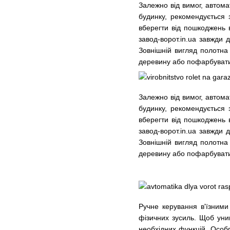
Залежно від вимог, автома
будинку, рекомендується 
вберегти від пошкоджень в
завод-ворот.in.ua завжди
Зовнішній вигляд полотна 
деревину або пофарбувати 
Залежно від вимог, автома
будинку, рекомендується 
вберегти від пошкоджень в
завод-ворот.in.ua завжди
Зовнішній вигляд полотна 
деревину або пофарбувати 
Ручне керування в'їзними 
фізичних зусиль. Щоб уник
необхідних функцій. Особ