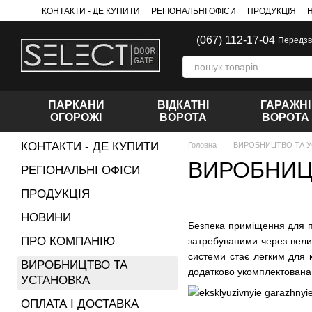
Перейти до основного контенту
КОНТАКТИ - ДЕ КУПИТИ
РЕГІОНАЛЬНІ ОФІСИ
ПРОДУКЦІЯ
(067) 112-17-04
Передзв
ПАРКАНИ
ВІДКАТНІ
ГАРАЖНІ
ОГОРОЖІ
ВОРОТА
ВОРОТА
КОНТАКТИ - ДЕ КУПИТИ
Головна
ВИРОБНИЦТВО ТА 
ВИРОБНИЦ
РЕГІОНАЛЬНІ ОФІСИ
ПРОДУКЦІЯ
НОВИНИ
Безпека приміщення для па
ПРО КОМПАНІЮ
затребуваними через велик
системи стає легким для 
ВИРОБНИЦТВО ТА
додатково укомплектована
УСТАНОВКА
ОПЛАТА І ДОСТАВКА