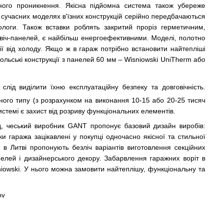
ного проникнення. Якісна підйомна система також убереже
У сучасних моделях в'їзних конструкцій серійно передбачаються
логи. Також вставки роблять закритий проріз герметичним,
віч-панелей, є найбільш енергоефективними. Моделі, полотно
ії від холоду. Якщо ж в гараж потрібно встановити найтепліші
ьські конструкції з панелей 60 мм – Wisniowski UniTherm або
лід виділити їхню експлуатаційну безпеку та довговічність.
ного типу (з розрахунком на виконання 10-15 або 20-25 тисяч
системі є захист від розриву функціональних елементів.
д, чеський виробник GANT пропонує базовий дизайн виробів:
 гаража зацікавлені у покупці одночасно якісної та стильної
у в Литві пропонують безліч варіантів виготовлення секційних
нелей і дизайнерського декору. Забарвлення гаражних воріт в
niowski. У нього можна замовити найтеплішу, функціональну та