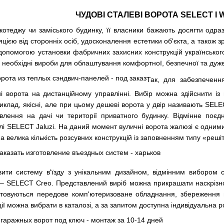
ЧУДОВІ СТАЛЕВІ ВОРОТА SELECT І 
отеджу чи заміського будинку, її власники бажають досягти одра
цією від сторонніх осіб, удосконалення естетики об'єкта, а також з
допомогою установки фабричних захисних конструкцій українського
і необхідні вироби для облаштування комфортної, безпечної та дуже
Так, для забезпечення
ні ворота
на дистанційному управлінні. Вибір можна здійснити і
иклад, якісні, але при цьому дешеві ворота у двір називають SELE
влення на дачі чи території приватного будинку. Відмінне поєдн
 SELECT Jaluzi. На даний момент вуличні ворота жалюзі є одними 
 велика кількість розсувних конструкцій із заповненням типу «реші
ти систему в'їзду з унікальним дизайном, відмінним вибором ста
 – SELECT Creo. Представлений виріб можна прикрашати наскрізно
товуються передове комп'ютеризоване обладнання, збереження мі
ції можна вибрати в каталозі, а за запитом доступна індивідуальна р