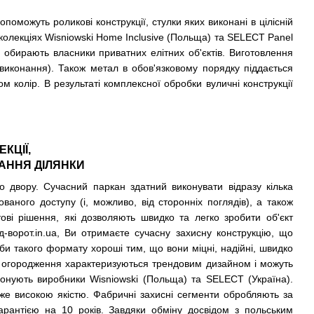
поможуть роликові конструкції, стулки яких виконані в цілісній
х колекціях Wisniowski Home Inclusive (Польща) та SELECT Panel
їх обирають власники приватних елітних об'єктів. Виготовлення
ї виконання). Також метал в обов'язковому порядку піддається
м колір. В результаті комплексної обробки вуличні конструкції
КЦІЇ,
АННЯ ДІЛЯНКИ
 двору. Сучасний паркан здатний виконувати відразу кілька
ованого доступу (і, можливо, від сторонніх поглядів), а також
ві рішення, які дозволяють швидко та легко зробити об'єкт
д-ворот.in.ua, Ви отримаєте сучасну захисну конструкцію, що
би такого формату хороші тим, що вони міцні, надійні, швидко
ні огородження характеризуються трендовим дизайном і можуть
онують виробники Wisniowski (Польща) та SELECT (Україна).
уже високою якістю. Фабричні захисні сегменти обробляють за
гарантією на 10 років. Завдяки обміну досвідом з польським