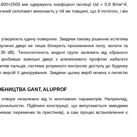
1400×2500 мм одержують коефіцієнт ізоляції Ud = 0,8 Вт/м²∙К.
ний склопакет виконають у тій же товщині, що й полотно, і він
орі утворюють єдину поверхню. Завдяки такому рішенню естетика
 вуличні двері не лише блокують проникнення пилу, вологи та
36 dB). Технологічність вхідної групи залежить від обраного
зробивши зовнішні двері з алюмінієвого профілю набагато
итків пальців, система розумного контролю доступу до будинку
 версій її декорування. Завдяки цьому виріб можна з легкістю
РОБНИЦТВА GANT, ALUPROF
і отвори незалежно від їх монтажних параметрів. Наприклад,
іональністю. Підйомні конструкції, що випускаються заводами
 немає перемички та пристінків), а сам процес встановлення є