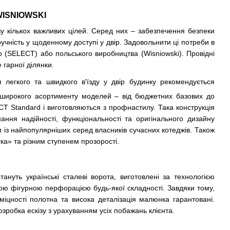
WISNIOWSKI
зу кількох важливих цілей. Серед них – забезпечення безпеки
ручність у щоденному доступі у двір. Задовольнити ці потреби в
 (SELECT) або польського виробництва (Wisniowski). Провідні
 гарної ділянки.
 легкого та швидкого в'їзду у двір будинку рекомендується
з широкого асортименту моделей – від бюджетних базових до
CT Standard і виготовляються з профнастилу. Така конструкція
ання надійності, функціональності та оригінального дизайну
із найпопулярніших серед власників сучасних котеджів. Також
тка» та різним ступенем прозорості.
нуть українські сталеві ворота, виготовлені за технологією
ю фігурною перфорацією будь-якої складності. Завдяки тому,
цності полотна та висока деталізація малюнка гарантовані.
озробка ескізу з урахуванням усіх побажань клієнта.