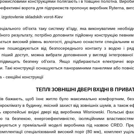
ж промисловими конструкціями полягають і в товщині полотна. Вироб
ефективні ворота для підприємств пропонує виробник Ryterna, вигот
ціального об'єкта таку систему в'їзду, яка виконуватиме необхід
бного результату, потрібно доповнити підйомну конструкцію певни
ється високий рівень вологості, доцільно оснастити спеціальним 
а не пошкоджуються від безпосереднього контакту з водою і ря
 піший доступ, можна вибрати доповнення у вигляді інтегрованої 
ідвищить безпеку об'єкта. Якщо підбираються електричні во
и. Такі конструкції оснащуються панорамними панелями або повніс
ТЕПЛІ ЗОВНІШНІ ДВЕРІ ВХІДНІ В ПРИВ
жів бажають, щоб їхнє житло було максимально комфортним, без
кроклімату в будинку, якісний захист від зовнішніх шумів, а також
ть
європейські вхідні двері
від виробника Wisniowski. Польські фахі
стю та безпекою, енергоефективністю, ізоляційними властивост
нуються у преміальній моделі виробника під назвою CREO. Пред
комплектації спеціалізований високий поріг (80 мм), комплект ущ