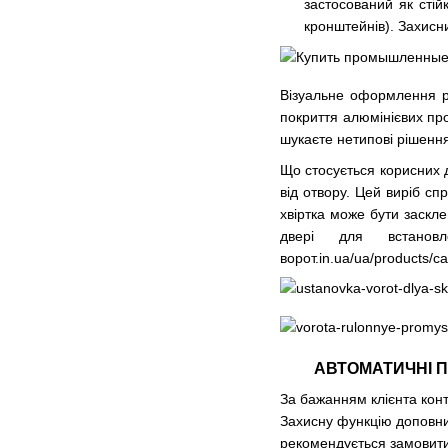
застосований як стій
кронштейнів). Захисн
Візуальне оформлення р
покриття алюмінієвих про
шукаєте нетипові рішення 
Що стосується корисних д
від отвору. Цей виріб сп
хвіртка може бути заскле
двері для встано
ворот.in.ua/ua/products/c
АВТОМАТИЧНІ П
За бажанням клієнта кон
Захисну функцію доповнит
рекомендується замовити 