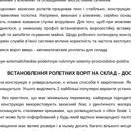
цехових захисних ролетів працював тихо і стабільно, конструкці
 ламелями полотна. Напрямні, виконані з алюмінію, серійно осн
ть плавне ковзання стулки вгору/вниз. Для того, щоб при можлив
іднялося, у нижньому профілі встановлюють морозостійку вставк
цій та запобігти псуванню майна. Щодо робочого потенціалу констру
рмін служби в'їзної системи вплине коректність та частота експлуата
ВСТАНОВЛЕННЯ РОЛЕТНИХ ВОРІТ НА СКЛАД – ДО
а конструкція є універсальною, є кілька способів її закріплення. Я
нащується. Усього виділяють 2 найбільш популярні варіанти устано
у без пристінок, що має мінімальну перемичку, найкраще підходит
у конструкцію використовують захисний бокс з ідентичного матері
 оснащують сталевими кришками, що розміщуються з обох боків. Ц
пит може бути пофарбований у будь-який відтінок міжнародної паліт
іщення має великі розміри і в ньому досить багато вільного місця