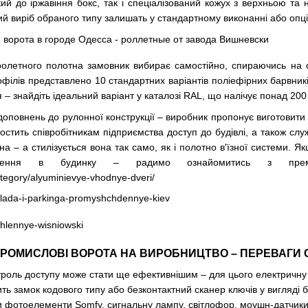
кий до іржавіння бокс, так і спеціалізований кожух з верхньою т
ий виріб обраного типу залишать у стандартному виконанні або опц
олетного полотна замовник вибирає самостійно, спираючись на 
філів представлено 10 стандартних варіантів поліефірних барвників
– знайдіть ідеальний варіант у каталозі RAL, що налічує понад 200 р
оповнень до рулонної конструкції – виробник пропонує виготовити 
ростить співробітникам підприємства доступ до будівлі, а також с
на – а стилізується вона так само, як і полотно в'їзної системи. Як
влення в будинку – радимо ознайомитись з пре
ategory/alyuminievye-vhodnye-dveri/
РОМИСЛОВІ ВОРОТА НА ВИРОБНИЦТВО – ПЕРЕВАГИ С
троль доступу може стати ще ефективнішим – для цього електричн
ь замок кодового типу або безконтактний сканер ключів у вигляді 
фотоелементи Somfy, сигнальну лампу, світлофор, моушн-датчики та