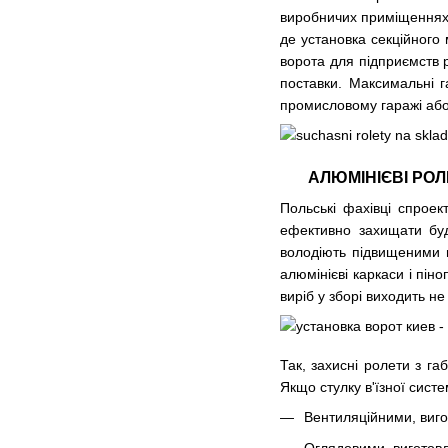
виробничих приміщеннях,
де установка секційного 
ворота для підприємств 
поставки. Максимальні 
промисловому гаражі або
АЛЮМІНІЄВІ РОЛ
Польські фахівці спрое
ефективно захищати буді
володіють підвищеними 
алюмінієві каркаси і пін
виріб у зборі виходить н
Так, захисні ролети з га
Якщо стулку в'їзної сист
Вентиляційними, виго
Оглядовими, виготов