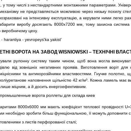
 у тому числі з нестандартними монтажними параметрами. Універсал
механізму не представляється можливою через низьку похилу стелю,
розраховані на інтенсивну експлуатацію, а керувати ними легко ра
габарити виробу досягають 8000х7200 мм, тому захисна система
 виробничому цеху.
ЕТНІ ВОРОТА НА ЗАВОД WISNIOWSKI – ТЕХНІЧНІ ВЛАС
ктували рулонну систему таким чином, щоб вона могла виконува
влю від зовнішніх негативних проявів. Виготовлення воріт для 
міцнісними та антикорозійними властивостями. Гнучке полотно, 
ополіуретанове наповнення щільністю 42 кг/м³. Кожна ламель має в
е лише міцним, а й досить енергоефективним.
баритами 8000x6000 мм мають коефіцієнт теплової провідності U=3,
еми необхідно зробити більш функціональною, її можуть доповнити 
товленими з листів перфорованої сталі;
леними з алюмінію та оснащеними зносостійким склінням.