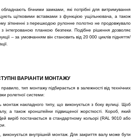
ю обладнають бічними замками, які потрібні для витримування
ащують щітковими вставками з функцією ущільнювача, а також
ому зіткненні з перешкодою рулонне полотно не продовжувало
у з інтегрованою планкою безпеки. Подібне рішення дозволяє
кції – за умовчанням він становить від 20 000 циклів підняття/
ції.
СТУПНІ ВАРІАНТИ МОНТАЖУ
к правило, тип монтажу підбирається в залежності від технічних
вки ролетної системи:
ь монтаж накладного типу, що виконується з боку вулиці. Щоб
алу, а також кронштейни підвищеної жорсткості. Короб, який
ей виріб постачається в стандартному кольорі (RAL 9010 або
ри.
, виконується внутрішній монтаж. Для закриття валу може бути