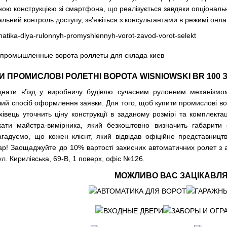
ою конструкцією зі смартфона, що реалізується завдяки опціонал
альний контроль доступу, зв'яжіться з консультантами в режимі онла
 ПРОМИСЛОВІ РОЛЕТНІ ВОРОТА WISNIOWSKI BR 100 
ати в'їзд у виробничу будівлю сучасним рулонним механізмом 
ий спосіб оформлення заявки. Для того, щоб купити промислові во
хівець уточнить ціну конструкції в заданому розмірі та комплекта
ати майстра-вимірника, який безкоштовно визначить габарити 
агадуємо, що кожен клієнт, який відвідав офіційне представниц
р! Заощаджуйте до 10% вартості захисних автоматичних ролет з а
ул. Кирилівська, 69-В, 1 поверх, офіс №126.
МОЖЛИВО ВАС ЗАЦІКАВЛ