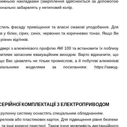
а нижньою накладками (закріплення здійснюється за допомогою
іонально забарвлять у нетиповий колір.
стиль фасаду приміщення та власні смакові уподобання. Для
 у білих, сірих, синіх, червоних та коричневих тонах. Якщо Ви
ізних відтінків.
двері з алюмінієвого профілю AW 100 та встановити їх поблизу
лужитиме запасним евакуаційним виходом. Варто відзначити, що
що Вас цікавлять не тільки промислові, а й побутові алюмінієві
міальними моделями за посиланням:
https://завод-
ЕРІЙНОЇ КОМПЛЕКТАЦІЇ З ЕЛЕКТРОПРИВОДОМ
у рулонну систему оснастять спеціальним обладнанням.
брелоків або пластикових карток. Для підвищення рівня безпеки
 інші корисні пристрої. Також існує можливість дистанційного