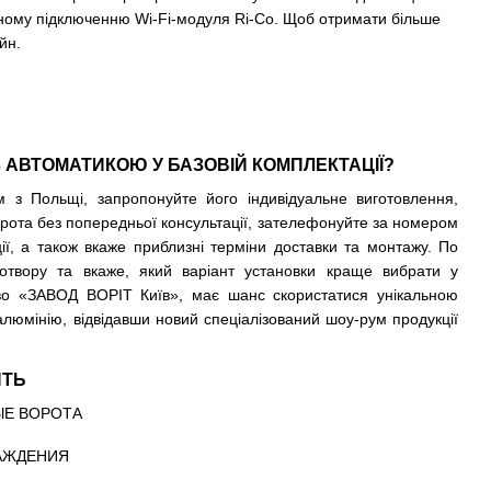
ьному підключенню Wi-Fi-модуля Ri-Co. Щоб отримати більше
йн.
З АВТОМАТИКОЮ У БАЗОВІЙ КОМПЛЕКТАЦІЇ?
з Польщі, запропонуйте його індивідуальне виготовлення,
рота без попередньої консультації, зателефонуйте за номером
ції, а також вкаже приблизні терміни доставки та монтажу. По
отвору та вкаже, який варіант установки краще вибрати у
тво
«ЗАВОД ВОРІТ Київ»
, має шанс скористатися унікальною
люмінію, відвідавши новий спеціалізований шоу-рум продукції
ЯТЬ