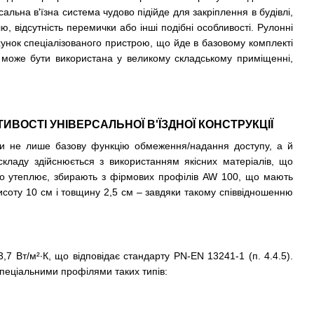
ьна в'їзна система чудово підійде для закріплення в будівлі,
 відсутність перемички або інші подібні особливості. Рулонні
хунок спеціалізованого пристрою, що йде в базовому комплекті
 може бути використана у великому складському приміщенні,
ТИВОСТІ УНІВЕРСАЛЬНОЇ В'ЇЗДНОЇ КОНСТРУКЦІЇ
ти не лише базову функцію обмеження/надання доступу, а й
складу здійснюється з використанням якісних матеріалів, що
що утеплює, збирають з фірмових профілів AW 100, що мають
исоту 10 см і товщину 2,5 см – завдяки такому співвідношенню
7 Вт/м²∙К, що відповідає стандарту PN-EN 13241-1 (п. 4.4.5).
спеціальними профілями таких типів: