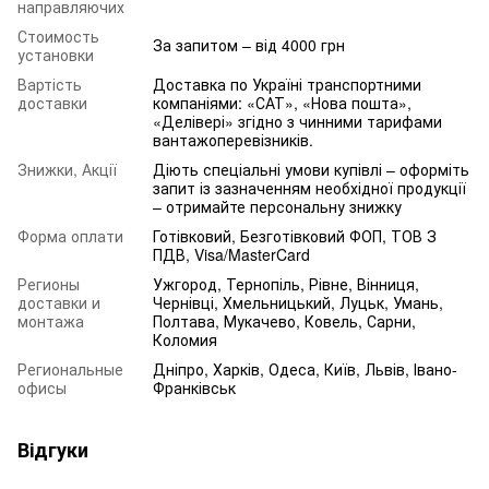
направляючих
Стоимость
За запитом – від 4000 грн
установки
Вартість
Доставка по Україні транспортними
доставки
компаніями: «САТ», «Нова пошта»,
«Делівері» згідно з чинними тарифами
вантажоперевізників.
Знижки, Акції
Діють спеціальні умови купівлі – оформіть
запит із зазначенням необхідної продукції
– отримайте персональну знижку
Форма оплати
Готівковий, Безготівковий ФОП, ТОВ З
ПДВ, Visa/MasterCard
Регионы
Ужгород, Тернопіль, Рівне, Вінниця,
доставки и
Чернівці, Хмельницький, Луцьк, Умань,
монтажа
Полтава, Мукачево, Ковель, Сарни,
Коломия
Региональные
Дніпро, Харків, Одеса, Київ, Львів, Івано-
офисы
Франківськ
Відгуки