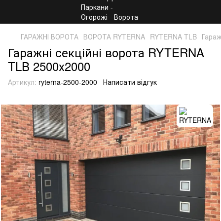
ГАРАЖНІ ВОРОТА
ВОРОТА RYTERNA
RYTERNA TLB
Гараж
Гаражні секційні ворота RYTERNA
TLB 2500х2000
Артикул:
ryterna-2500-2000
Написати відгук