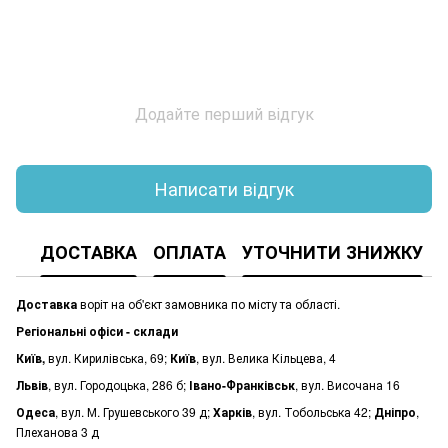
Додайте перший відгук
Написати відгук
ДОСТАВКА
ОПЛАТА
УТОЧНИТИ ЗНИЖКУ
Доставка
воріт на об'єкт замовника по місту та області.
Регіональні офіси - склади
Київ,
вул. Кирилівська, 69;
Київ
, вул. Велика Кільцева, 4
Львів
, вул. Городоцька, 286 б;
Івано-Франківськ
, вул. Височана 16
Одеса
, вул. М. Грушевського 39 д;
Харків
, вул. Тобольська 42;
Дніпро
,
Плеханова 3 д