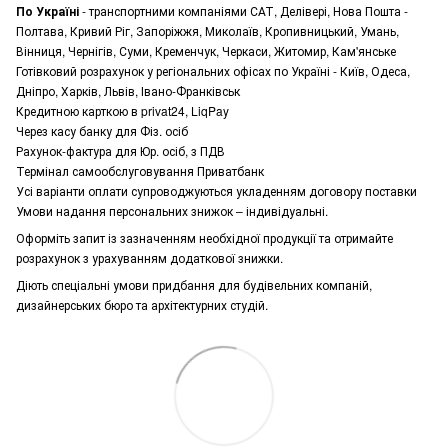
По Україні
- транспортними компаніями САТ, Делівері, Нова Пошта -
Полтава, Кривий Ріг, Запоріжжя, Миколаїв, Кропивницький, Умань,
Вінниця, Чернігів, Суми, Кременчук, Черкаси, Житомир, Кам'янське
Готівковий розрахунок у регіональних офісах по Україні - Київ, Одеса,
Дніпро, Харків, Львів, Івано-Франківськ
Кредитною карткою в privat24, LiqPay
Через касу банку для Фіз. осіб
Рахунок-фактура для Юр. осіб, з ПДВ
Термінал самообслуговування Приватбанк
Усі варіанти оплати супроводжуються укладенням договору поставки
Умови надання персональних знижок – індивідуальні.
Оформіть запит із зазначенням необхідної продукції та отримайте
розрахунок з урахуванням додаткової знижки.
Діють спеціальні умови придбання для будівельних компаній,
дизайнерських бюро та архітектурних студій.