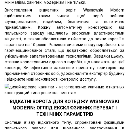
мінімалізм, хай-тек, модернізм і не тільки.
Виготовлення відкатних воріт Wisniowski
Modern
здійснюється таким чином, щоб виріб вийшов
функціональним, надійним, безпечним та естетично
привабливим. Кожну автоматичну конструкцію від
польського заводу наділяють високими властивостями
міцності, а також абсолютною стійкістю до появи корозії з
гарантією на 10 років. Роликові системи в'їзду виробляють із
гарячеоцинкованої сталі, що додатково обробляється за
унікальними запатентованими технологіями. Завдяки цьому,
ставши користувачем одного з виробів, що належать до цієї
колекції, Ви ефективно захистите приватну територію від
проникнення сторонніх осіб, удосконалите екстер'єр будинку
і відкриєте нові можливості контролю доступу.
ВІДКАТНІ ВОРОТА ДЛЯ КОТЕДЖУ WISNIOWSKI
MODERN: ОГЛЯД ЕКСКЛЮЗИВНИХ ПЕРЕВАГ І
ТЕХНІЧНИХ ПАРАМЕТРІВ
Системи в'їзду відкатного типу, спроектовані фахівцями
польського заводу для щоденного застосування в