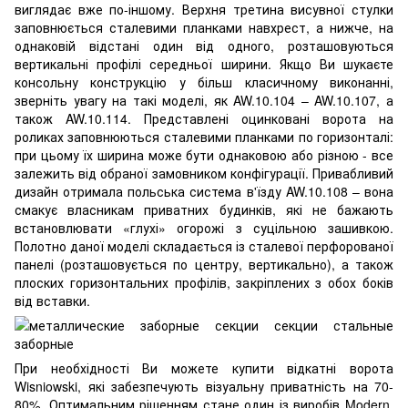
виглядає вже по-іншому. Верхня третина висувної стулки
заповнюється сталевими планками навхрест, а нижче, на
однаковій відстані один від одного, розташовуються
вертикальні профілі середньої ширини. Якщо Ви шукаєте
консольну конструкцію у більш класичному виконанні,
зверніть увагу на такі моделі, як AW.10.104 – AW.10.107, а
також AW.10.114. Представлені оцинковані ворота на
роликах заповнюються сталевими планками по горизонталі:
при цьому їх ширина може бути однаковою або різною - все
залежить від обраної замовником конфігурації. Привабливий
дизайн отримала польська система в'їзду AW.10.108 – вона
смакує власникам приватних будинків, які не бажають
встановлювати «глухі» огорожі з суцільною зашивкою.
Полотно даної моделі складається із сталевої перфорованої
панелі (розташовується по центру, вертикально), а також
плоских горизонтальних профілів, закріплених з обох боків
від вставки.
При необхідності Ви можете купити відкатні ворота
Wisniowski, які забезпечують візуальну приватність на 70-
80%. Оптимальним рішенням стане один із виробів Modern,