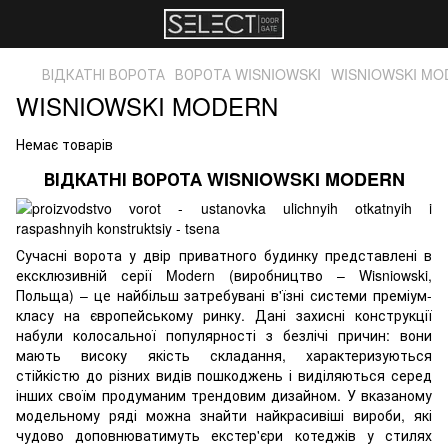
ВІДКАТНІ ВОРОТА
ВОРОТА WISNIOWSKI
WISNIOWSKI MO
WISNIOWSKI MODERN
Немає товарів
ВІДКАТНІ ВОРОТА WISNIOWSKI MODERN
Сучасні ворота у двір приватного будинку представлені в
ексклюзивній серії Modern (виробництво – Wisniowski,
Польща) – це найбільш затребувані в'їзні системи преміум-
класу на європейському ринку. Дані захисні конструкції
набули колосальної популярності з безлічі причин: вони
мають високу якість складання, характеризуються
стійкістю до різних видів пошкоджень і виділяються серед
інших своїм продуманим трендовим дизайном. У вказаному
модельному ряді можна знайти найкрасивіші вироби, які
чудово доповнюватимуть екстер'єри котеджів у стилях