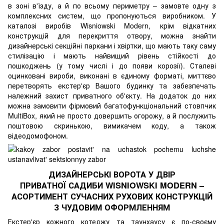
в зоні в'їзду, а й по всьому периметру – замовте одну з
комплексних систем, що пропонуються виробником. У
каталозі виробів Wisniowski Modern, крім відкатних
конструкцій для перекриття отвору, можна знайти
дизайнерські секційні паркани і хвіртки, що мають таку саму
стилізацію і мають найвищий рівень стійкості до
пошкоджень (у тому числі і до появи корозії). Сталеві
оцинковані вироби, виконані в єдиному форматі, миттєво
перетворять екстер'єр Вашого будинку та забезпечать
належний захист приватного об'єкту. На додаток до них
можна замовити фірмовий багатофункціональний стовпчик
MultiBox, який не просто довершить огорожу, а й послужить
поштовою скринькою, вимикачем коду, а також
відеодомофоном.
ДИЗАЙНЕРСЬКІ ВОРОТА У ДВІР
ПРИВАТНОЇ САДИБИ WISNIOWSKI MODERN –
АСОРТИМЕНТ СУЧАСНИХ РУХОВИХ КОНСТРУКЦІЙ
З ЧУДОВИМ ОФОРМЛЕННЯМ
Екстер'єр кожного котеджу та таунхаусу є по-своєму