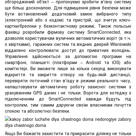
обгороджений об'єкт – пропонуємо зробити в'їзну систему
ще більш досконалою. Для підвищення рівня безпеки може
бути встановлений додатковий замок вибраного типу
(електронний або з кодом) та пристрій, що зчитує ключ-
картки/брелоки у безконтактному режимі. Також польські
фахівці розробили фірмову систему SmartConnected, яка
дозволяє користувачам вуличних автоматичних воріт (в т.ч.
з хвіртками), гаражних систем та вхідних дверей Wisniowski
віддалено контролювати доступ до приватних володінь.
Управління здійснюється за допомогою програми на
смартфоні, планшеті (платформи – Android та iOS) або
комп'ютері. Ви зможете лише за кілька секунд виконувати
відкриття та закриття отвору на будь-якій дистанції,
перевіряти поточний стан в'їзду в режимі реального часу,
налаштовувати автоматичну роботу захисної системи з
урахуванням GPS даних і не тільки. Ворота для котеджу з
підключенням до SmartConnected завжди будуть під
контролем, тим самим даруючи своїм власникам почуття
спокою та абсолютної безпеки.
Якщо Ви бажаєте захистити та прикрасити ділянку не тільки