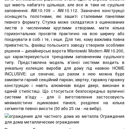
що мають набагато щільніше, але все ж таки не суцільне
заповнення: AW.10.109 – AW.10.112. Зазначені конструкції
оснащують полотнами, які зашиті сталевими панелями
певного формату. Стулка може складатися з оцинкованих
листів з численними круглими отворами, мати кілька
горизонтальних просвітів практично на всю ширину або
поєднувати в собі і те, і інше. Для тих, кому важлива повна
приватність, фахівці польського заводу створили особливе
рішення – дизайнерські ворота Wisniowski Modern AW.10.200,
що характеризуються трендовим заповненням суцільного
типу. Представлена модель в'їзної системи входить в
унікальну колекцію виробів для дому під назвою HOME
INCLUSIVE: це означає, що разом з нею можна буде
замовити гарний секційний паркан, хвіртку, гаражну гаражну
конструкцію і навіть алюмінієві вхідні двері, виконані в
єдиній стилістиці. Що стосується безпосередньо вуличної
системи в'їзду - для її виготовлення застосовують
мінімалістичні оцинковані панелі, розділені на кілька
сегментів певної висоти (50 або 25 см - на вибір).