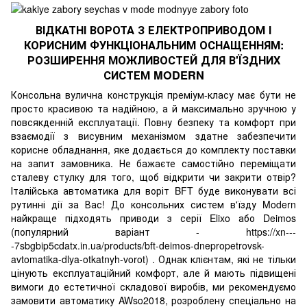
ВІДКАТНІ ВОРОТА З ЕЛЕКТРОПРИВОДОМ І
КОРИСНИМ ФУНКЦІОНАЛЬНИМ ОСНАЩЕННЯМ:
РОЗШИРЕННЯ МОЖЛИВОСТЕЙ ДЛЯ В'ЇЗДНИХ
СИСТЕМ MODERN
Консольна вулична конструкція преміум-класу має бути не
просто красивою та надійною, а й максимально зручною у
повсякденній експлуатації. Повну безпеку та комфорт при
взаємодії з висувним механізмом здатне забезпечити
корисне обладнання, яке додається до комплекту поставки
на запит замовника. Не бажаєте самостійно переміщати
сталеву стулку для того, щоб відкрити чи закрити отвір?
Італійська автоматика для воріт BFT буде виконувати всі
рутинні дії за Вас! До консольних систем в'їзду Modern
найкраще підходять приводи з серії Elixo або Deimos
(популярний варіант -
https://xn---
-7sbgbip5cdatx.in.ua/products/bft-deimos-dnepropetrovsk-
avtomatika-dlya-otkatnyh-vorot
) . Однак клієнтам, які не тільки
цінують експлуатаційний комфорт, але й мають підвищені
вимоги до естетичної складової виробів, ми рекомендуємо
замовити автоматику AWso2018, розроблену спеціально на