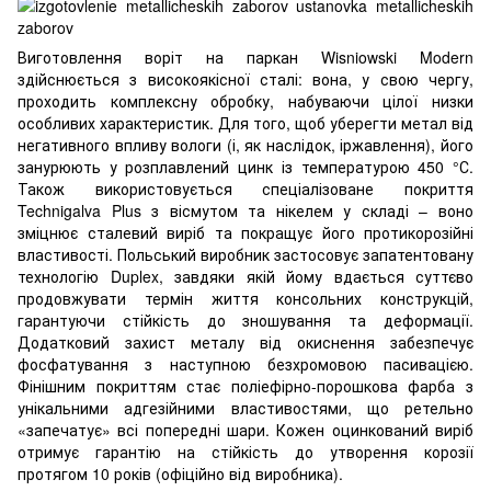
Виготовлення воріт на паркан Wisniowski Modern
здійснюється з високоякісної сталі: вона, у свою чергу,
проходить комплексну обробку, набуваючи цілої низки
особливих характеристик. Для того, щоб уберегти метал від
негативного впливу вологи (і, як наслідок, іржавлення), його
занурюють у розплавлений цинк із температурою 450 °С.
Також використовується спеціалізоване покриття
Technigalva Plus з вісмутом та нікелем у складі – воно
зміцнює сталевий виріб та покращує його протикорозійні
властивості. Польський виробник застосовує запатентовану
технологію Duplex, завдяки якій йому вдається суттєво
продовжувати термін життя консольних конструкцій,
гарантуючи стійкість до зношування та деформації.
Додатковий захист металу від окиснення забезпечує
фосфатування з наступною безхромовою пасивацією.
Фінішним покриттям стає поліефірно-порошкова фарба з
унікальними адгезійними властивостями, що ретельно
«запечатує» всі попередні шари. Кожен оцинкований виріб
отримує гарантію на стійкість до утворення корозії
протягом 10 років (офіційно від виробника).