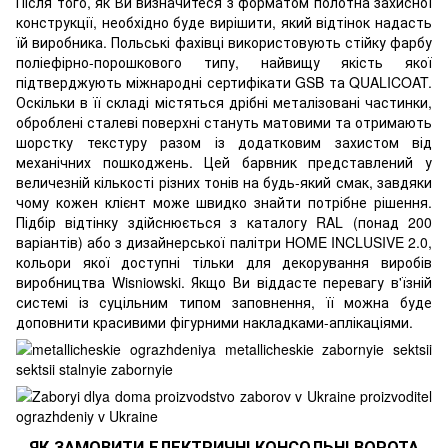
Після того, як Ви визначитеся з форматом полотна захисної
конструкції, необхідно буде вирішити, який відтінок надасть
їй виробника. Польські фахівці використовують стійку фарбу
поліефірно-порошкового типу, найвищу якість якої
підтверджують міжнародні сертифікати GSB та QUALICOAT.
Оскільки в її складі містяться дрібні металізовані частинки,
оброблені сталеві поверхні стануть матовими та отримають
шорстку текстуру разом із додатковим захистом від
механічних пошкоджень. Цей барвник представлений у
величезній кількості різних тонів на будь-який смак, завдяки
чому кожен клієнт може швидко знайти потрібне рішення.
Підбір відтінку здійснюється з каталогу RAL (понад 200
варіантів) або з дизайнерської палітри HOME INCLUSIVE 2.0,
кольори якої доступні тільки для декорування виробів
виробництва Wisniowski. Якщо Ви віддасте перевагу в'їзній
системі із суцільним типом заповнення, її можна буде
доповнити красивими фігурними накладками-аплікаціями.
ЯК ЗАМОВИТИ ЕЛЕКТРИЧНІ КОНСОЛЬНІ ВОРОТА