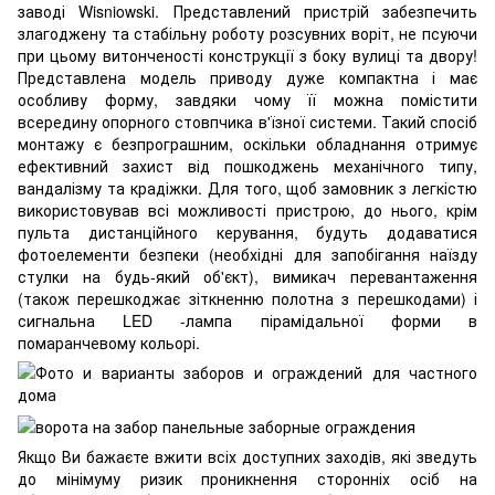
заводі Wisniowski. Представлений пристрій забезпечить
злагоджену та стабільну роботу розсувних воріт, не псуючи
при цьому витонченості конструкції з боку вулиці та двору!
Представлена модель приводу дуже компактна і має
особливу форму, завдяки чому її можна помістити
всередину опорного стовпчика в'їзної системи. Такий спосіб
монтажу є безпрограшним, оскільки обладнання отримує
ефективний захист від пошкоджень механічного типу,
вандалізму та крадіжки. Для того, щоб замовник з легкістю
використовував всі можливості пристрою, до нього, крім
пульта дистанційного керування, будуть додаватися
фотоелементи безпеки (необхідні для запобігання наїзду
стулки на будь-який об'єкт), вимикач перевантаження
(також перешкоджає зіткненню полотна з перешкодами) і
сигнальна LED -лампа пірамідальної форми в
помаранчевому кольорі.
Якщо Ви бажаєте вжити всіх доступних заходів, які зведуть
до мінімуму ризик проникнення сторонніх осіб на