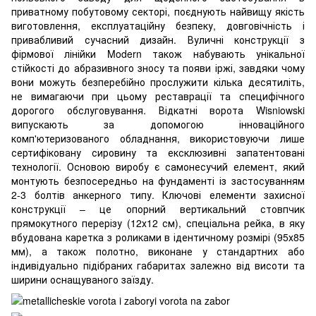
приватному побутовому секторі, поєднують найвищу якість
виготовлення, експлуатаційну безпеку, довговічність і
привабливий сучасний дизайн. Вуличні конструкції з
фірмової лінійки Modern також набувають унікальної
стійкості до абразивного зносу та появи іржі, завдяки чому
вони можуть безперебійно прослужити кілька десятиліть,
не вимагаючи при цьому реставрації та специфічного
дорогого обслуговування.
Відкатні ворота Wisniowski
випускають за допомогою інноваційного
комп'ютеризованого обладнання, використовуючи лише
сертифіковану сировину та ексклюзивні запатентовані
технології. Основою виробу є самонесучий елемент, який
монтують безпосередньо на фундаменті із застосуванням
2-3 болтів анкерного типу. Ключові елементи захисної
конструкції – це опорний вертикальний стовпчик
прямокутного перерізу (12х12 см), спеціальна рейка, в яку
вбудована каретка з роликами в ідентичному розмірі (95х85
мм), а також полотно, виконане у стандартних або
індивідуально підібраних габаритах залежно від висоти та
ширини оснащуваного заїзду.