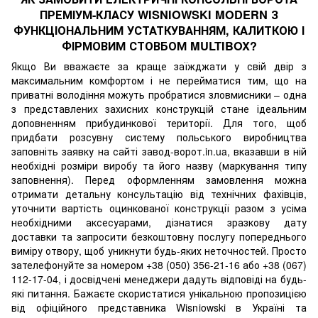
ПРЕМІУМ-КЛАСУ WISNIOWSKI MODERN З
ФУНКЦІОНАЛЬНИМ УСТАТКУВАННЯМ, КАЛИТКОЮ І
ФІРМОВИМ СТОВБОМ MULTIBOX?
Якщо Ви вважаєте за краще заїжджати у свій двір з
максимальним комфортом і не перейматися тим, що на
приватні володіння можуть пробратися зловмисники – одна
з представлених захисних конструкцій стане ідеальним
доповненням прибудинкової території. Для того, щоб
придбати розсувну систему польського виробництва
заповніть заявку на сайті завод-ворот.in.ua, вказавши в ній
необхідні розміри виробу та його назву (маркування типу
заповнення). Перед оформленням замовлення можна
отримати детальну консультацію від технічних фахівців,
уточнити вартість оцинкованої конструкції разом з усіма
необхідними аксесуарами, дізнатися зразкову дату
доставки та запросити безкоштовну послугу попереднього
виміру отвору, щоб уникнути будь-яких неточностей. Просто
зателефонуйте за номером +38 (050) 356-21-16 або +38 (067)
112-17-04, і досвідчені менеджери дадуть відповіді на будь-
які питання. Бажаєте скористатися унікальною пропозицією
від офіційного представника Wisniowski в Україні та