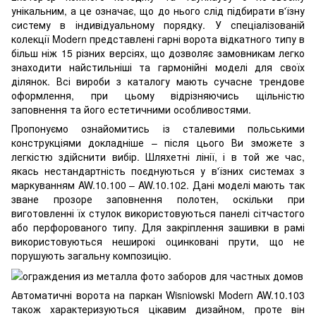
унікальним, а це означає, що до нього слід підбирати в'їзну
систему в індивідуальному порядку. У спеціалізованій
колекції Modern представлені гарні ворота відкатного типу в
більш ніж 15 різних версіях, що дозволяє замовникам легко
знаходити найстильніші та гармонійні моделі для своїх
ділянок. Всі вироби з каталогу мають сучасне трендове
оформлення, при цьому відрізняючись щільністю
заповнення та його естетичними особливостями.
Пропонуємо ознайомитись із сталевими польськими
конструкціями докладніше – після цього Ви зможете з
легкістю здійснити вибір. Шляхетні лінії, і в той же час,
якась нестандартність поєднуються у в'їзних системах з
маркуванням AW.10.100 – AW.10.102. Дані моделі мають так
зване прозоре заповнення полотен, оскільки при
виготовленні їх стулок використовуються панелі сітчастого
або перфорованого типу. Для закріплення зашивки в рамі
використовуються неширокі оцинковані прути, що не
порушують загальну композицію.
Автоматичні ворота на паркан Wisniowski Modern AW.10.103
також характеризуються цікавим дизайном, проте він