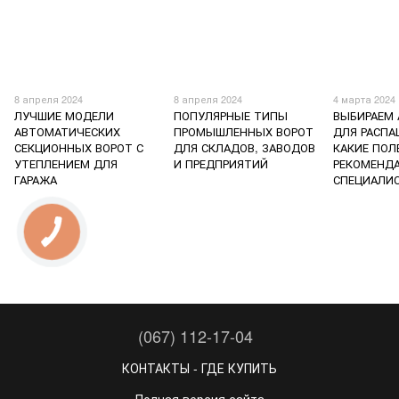
8 апреля 2024
8 апреля 2024
4 марта 2024
ЛУЧШИЕ МОДЕЛИ
ПОПУЛЯРНЫЕ ТИПЫ
ВЫБИРАЕМ
АВТОМАТИЧЕСКИХ
ПРОМЫШЛЕННЫХ ВОРОТ
ДЛЯ РАСПА
СЕКЦИОННЫХ ВОРОТ С
ДЛЯ СКЛАДОВ, ЗАВОДОВ
КАКИЕ ПОЛ
УТЕПЛЕНИЕМ ДЛЯ
И ПРЕДПРИЯТИЙ
РЕКОМЕНД
ГАРАЖА
СПЕЦИАЛИ
(067) 112-17-04
КОНТАКТЫ - ГДЕ КУПИТЬ
Полная версия сайта