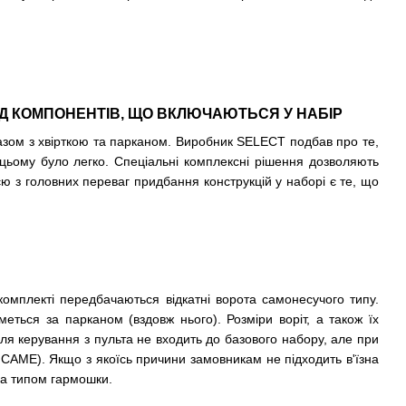
Д КОМПОНЕНТІВ, ЩО ВКЛЮЧАЮТЬСЯ У НАБІР
азом з хвірткою та парканом. Виробник SELECT подбав про те,
и цьому було легко. Спеціальні комплексні рішення дозволяють
єю з головних переваг придбання конструкцій у наборі є те, що
 комплекті передбачаються відкатні ворота самонесучого типу.
ться за парканом (вздовж нього). Розміри воріт, а також їх
для керування з пульта не входить до базового набору, але при
 CAME). Якщо з якоїсь причини замовникам не підходить в'їзна
 за типом гармошки.