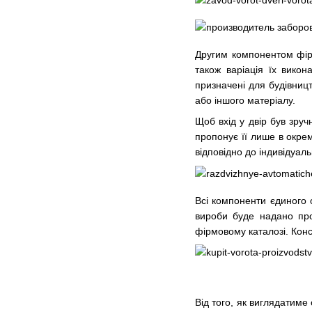
Другим компонентом фірм
також варіація їх викон
призначені для будівниц
або іншого матеріалу.
Щоб вхід у двір був зру
пропонує її лише в окрем
відповідно до індивідуал
Всі компоненти єдиного 
вироби буде надано про
фірмовому каталозі. Конс
Від того, як виглядатим