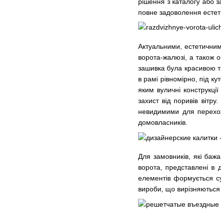
рішення з каталогу або з
повне задоволення естети
Актуальними, естетичними
ворота-жалюзі, а також о
зашивка була красивою т
в рамі рівномірно, під к
яким вуличні конструкці
захист від поривів вітр
невидимими для перехож
домовласників.
Для замовників, які баж
ворота, представлені в д
елементів формується су
вироби, що вирізняються 