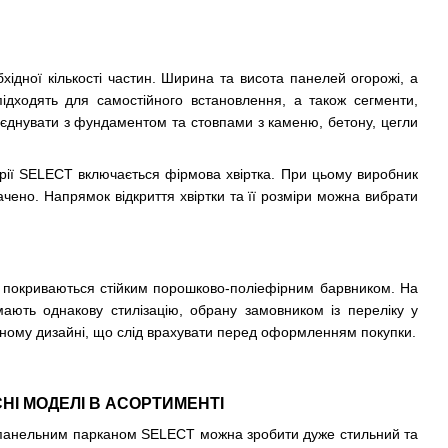
ідної кількості частин. Ширина та висота панелей огорожі, а
 підходять для самостійного встановлення, а також сегменти,
оєднувати з фундаментом та стовпами з каменю, бетону, цегли
торії SELECT включається фірмова хвіртка. При цьому виробник
ачено. Напрямок відкриття хвіртки та її розміри можна вибрати
а покриваються стійким порошково-поліефірним барвником. На
ають однакову стилізацію, обрану замовником із переліку у
альному дизайні, що слід врахувати перед оформленням покупки.
СНІ МОДЕЛІ В АСОРТИМЕНТІ
. З панельним парканом SELECT можна зробити дуже стильний та