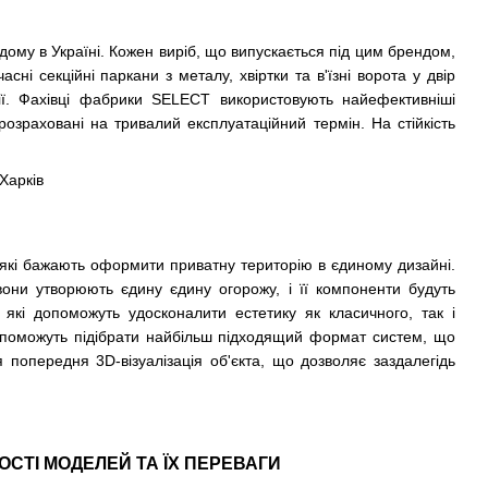
ому в Україні. Кожен виріб, що випускається під цим брендом,
ні секційні паркани з металу, хвіртки та в'їзні ворота у двір
зії. Фахівці фабрики SELECT використовують найефективніші
 розраховані на тривалий експлуатаційний термін. На стійкість
які бажають оформити приватну територію в єдиному дизайні.
 вони утворюють єдину єдину огорожу, і її компоненти будуть
 які допоможуть удосконалити естетику як класичного, так і
опоможуть підібрати найбільш підходящий формат систем, що
попередня 3D-візуалізація об'єкта, що дозволяє заздалегідь
ОСТІ МОДЕЛЕЙ ТА ЇХ ПЕРЕВАГИ