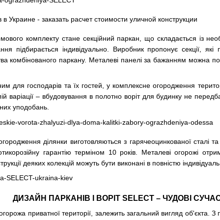
ового комплекту стане секційний паркан, що складається із необх
ання підбирається індивідуально. Виробник пропонує секції, які
тва комбінованого паркану. Металеві панелі за бажанням можна п
чним для господарів та їх гостей, у комплексне огородження тери
ій варіації – вбудовування в полотно воріт для будинку не передб
ьних уподобань.
огородження ділянки виготовляються з гарячеоцинкованої сталі т
тикорозійну гарантію терміном 10 років. Металеві огорожі отрим
трукції деяких колекцій можуть бути виконані в повністю індивіду
ДИЗАЙН ПАРКАНІВ І ВОРІТ SELECT – ЧУДОВІ СУЧА
е огорожа приватної території, залежить загальний вигляд об'єкта