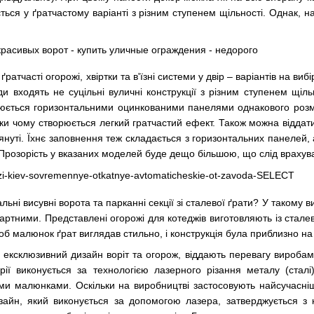
ься у ґратчастому варіанті з різним ступенем щільності. Однак, н
ратчасті огорожі, хвіртки та в'їзні системи у двір – варіантів на в
ди входять не суцільні вуличні конструкції з різним ступенем щіль
ється горизонтальними оцинкованими панелями однакового розмір
дяки чому створюється легкий гратчастий ефект. Також можна віддат
лянуті. Їхнє заповнення теж складається з горизонтальних панелей
я. Прозорість у вказаних моделей буде дещо більшою, що слід враху
альні висувні ворота та парканні секції зі сталевої ґрати? У такому
дартними. Представлені огорожі для котеджів виготовляють із стал
об малюнок ґрат виглядав стильно, і конструкція була приблизно н
 ексклюзивний дизайн воріт та огорож, віддають перевагу виробам 
серії виконується за технологією лазерного різання металу (ста
ми малюнками. Оскільки на виробництві застосовують найсучасні
изайн, який виконується за допомогою лазера, затверджується з 