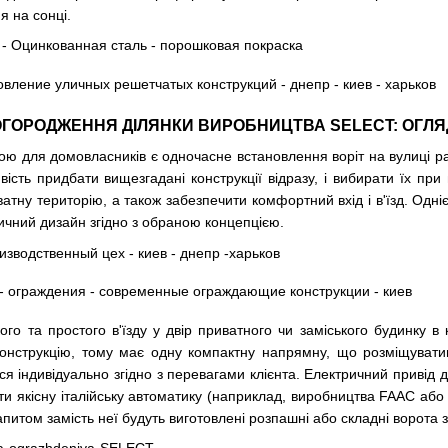
я на сонці.
ГОРОДЖЕННЯ ДІЛЯНКИ ВИРОБНИЦТВА SELECT: ОГЛЯ
ою для домовласників є одночасне встановлення воріт на вулиці р
ість придбати вищезгадані конструкції відразу, і вибирати їх пр
атну територію, а також забезпечити комфортний вхід і в'їзд. Одні
ичний дизайн згідно з обраною концепцією.
го та простого в'їзду у двір приватного чи заміського будинку в
онструкцію, тому має одну компактну напрямну, що розміщуватиме
я індивідуально згідно з перевагами клієнта. Електричний привід 
ти якісну італійську автоматику (наприклад, виробництва FAAC або
апитом замість неї будуть виготовлені розпашні або складні ворота