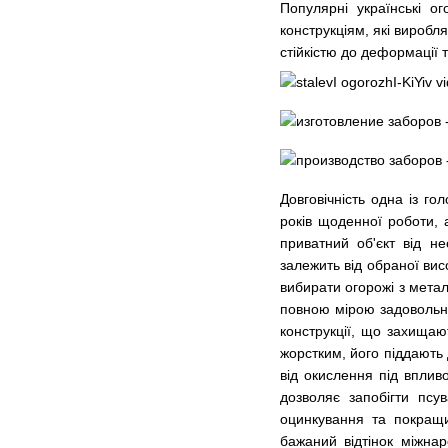
Популярні українські о
конструкціям, які виробл
стійкістю до деформації 
Довговічність одна із г
років щоденної роботи,
приватний об'єкт від н
залежить від обраної вис
вибирати огорожі з метал
повною мірою задовольнял
конструкції, що захищаю
жорстким, його піддають
від окислення під впливо
дозволяє запобігти пс
оцинкування та покращи
бажаний відтінок міжнар