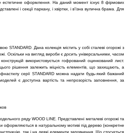
ве естетичне оформлення. На даний момент існує 8 фірмових
тавлені і секції паркану, і хвіртки, і в'їзна вулична брама. Для
вою STANDARD. Дана колекція містить у собі сталеві огорожі з
рожі. Оскільки на вигляд вироби є досить універсальними, часом
конструкцій використовується гофрований оцинкований лист.
ього рішення залежить міцність елементів, що захищають, а
 профнастилу серії STANDARD можна надати будь-який бажаний
моделей є доступна вартість та непрозорість заповнення, за
 модельного ряду WOOD LINE. Представлені металеві огорожі та
, вони оформляються в натуральному мотиві під дерево (конкретне
нструкцію, так і на деякі елементи заповнення. Що стосується