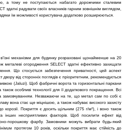
стю, а тому не поступаються набагато дорожчими сталевим
ECT
здатні радувати своїх власників гарним зовнішнім виглядом,
 завдяки їм можливості користувача додатково розширюються.
, в'їзні механізми для будинку розраховані щонайменше на 20
кож металеві огородження SELECT здатні ефективно захищати
лення. Що стосується забезпечення приватності, цей аспект
т двору від сторонніх поглядів є пріоритетним, рекомендується
ивкою (Jaluzi). Щоб фабричні ворота та горизонтальні паркани
 також особливі технології для її додаткового покращення. Всі
і за замовчуванням. Незважаючи на те, що метал сам по собі є
лаву вона стає ще міцнішою, а також набуває високого захисту
о корозії. Покриття є досить щільним (275 г/м²), і воно також
та інших несприятливих факторів. Щоб посилити ефект від
ірно-порошкову фарбу. Замовники можуть вибрати будь-який
імум протягом 10 років, оскільки покриття має стійкість до