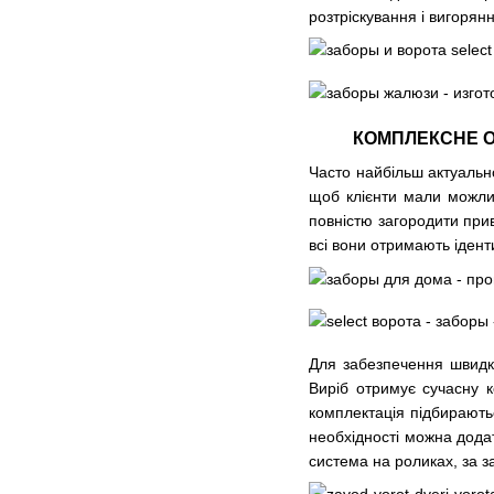
розтріскування і вигорянн
КОМПЛЕКСНЕ О
Часто найбільш актуальн
щоб клієнти мали можлив
повністю загородити прив
всі вони отримають ідент
Для забезпечення швидко
Виріб отримує сучасну к
комплектація підбираютьс
необхідності можна дода
система на роликах, за з