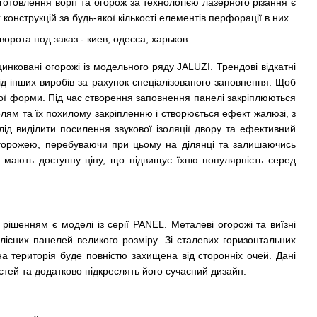
готовлення воріт та огорож за технологією лазерного різання є
онструкцій за будь-якої кількості елементів перфорації в них.
нковані огорожі із модельного ряду JALUZI. Трендові відкатні
 від інших виробів за рахунок спеціалізованого заповнення. Щоб
ої форми. Під час створення заповнення панелі закріплюються
елям та їх похилому закріпленню і створюється ефект жалюзі, з
лід виділити посилення звукової ізоляції двору та ефективний
 огорожею, перебуваючи при цьому на ділянці та залишаючись
 мають доступну ціну, що підвищує їхню популярність серед
рішенням є моделі із серії PANEL. Металеві огорожі та виїзні
цілісних панелей великого розміру. Зі сталевих горизонтальних
 територія буде повністю захищена від сторонніх очей. Дані
стей та додатково підкреслять його сучасний дизайн.