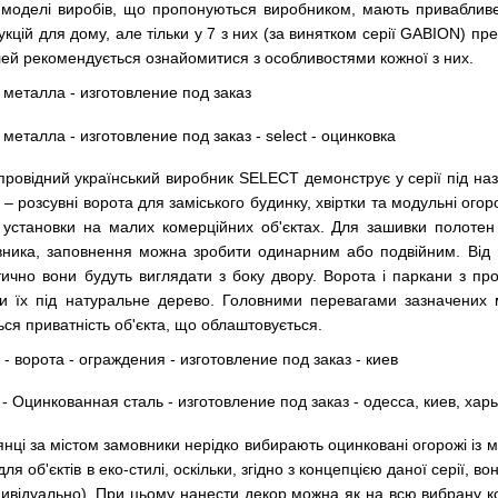
всі моделі виробів, що пропонуються виробником, мають привабли
кцій для дому, але тільки у 7 з них (за винятком серії GABION) предс
ей рекомендується ознайомитися з особливостями кожної з них.
ровідний український виробник SELECT демонструє у серії під наз
– розсувні ворота для заміського будинку, хвіртки та модульні ого
 установки на малих комерційних об'єктах. Для зашивки полотен 
вника, заповнення можна зробити одинарним або подвійним. Від ц
етично вони будуть виглядати з боку двору. Ворота і паркани з
ти їх під натуральне дерево. Головними перевагами зазначених 
ься приватність об'єкта, що облаштовується.
янці за містом замовники нерідко вибирають оцинковані огорожі із
ля об'єктів в еко-стилі, оскільки, згідно з концепцією даної серії
дивідуально). При цьому нанести декор можна як на всю вибрану ко