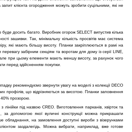
а запит клієнта огородження можуть зробити суцільними, які не
ибір буде досить багато. Виробник огорож SELECT випустив кілька
ності зашивки. Так, мінімальну кількість просвітів має система
у, які мають більшу висоту. Планки закріплюються в рамі на
и перевагу забірним секціям та воротам для дому із серії LINE,
, але при цьому елементи мають меншу висоту, за рахунок чого
вати перед здійсненням покупки.
 випадку рекомендуємо звернути увагу на моделі з колекції DECO
евих профілів, що відрізняються за висотою. Планки заповнення
а 40% прозорою.
з лінійки під назвою CREO. Виготовлення парканів, хвірток та
лі), за допомогою якої вуличні конструкції можна прикрашати
ше обладнання, на замовлення доступні вироби з візерунками
клієнтом заздалегідь. Можна вибрати, наприклад, вже готове