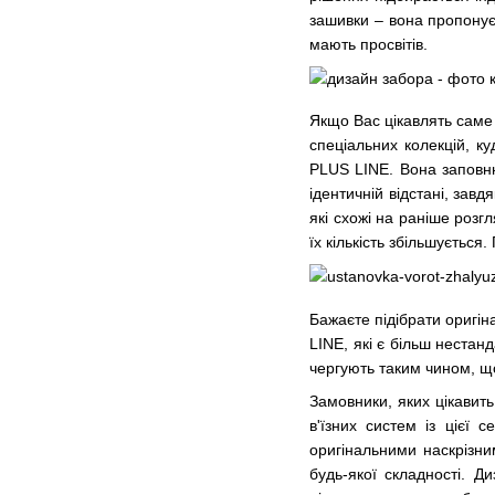
зашивки – вона пропонуєт
мають просвітів.
Якщо Вас цікавлять саме ґ
спеціальних колекцій, ку
PLUS LINE. Вона заповню
ідентичній відстані, зав
які схожі на раніше розг
їх кількість збільшуєтьс
Бажаєте підібрати оригін
LINE, які є більш нестан
чергують таким чином, щ
Замовники, яких цікавить
в'їзних систем із цієї 
оригінальними наскрізни
будь-якої складності. Д