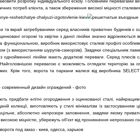
амовити розробку індивідуального ескізу. Головними перевагами ви
чних потреб клієнта, а також збереження високої міцності сталевих к
 та вкрай затребуваними серед власників приватних будинків є оци
цинковані огорожі та хвіртки з даної лінійки значно відрізняються
а функціональною, виробник використовує сталеві профілі особлив
утом (з використанням шурупів-саморізів). Завдяки спеціальним лам
ї з однойменної лінійки мають додаткові переваги. Серед плюсів с
у. Найголовнішою перевагою є можливість оглядати територію за
их. Крім того, ворота та паркани жалюзі від виробника SELECT
ають придбати елітні огородження з оцинкованої сталі, найкращим 
аній колекції, виготовляють у стилі мінімалізм із застосуванням 
цільне, абсолютно непрозоре заповнення, завдяки якому приватна
високою міцністю, убережуть об'єкт від проникнення непроханих го