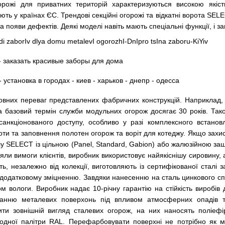
горожі для приватних територій характеризуються високою які
яють у країнах ЄС. Трендові секційні огорожі та
відкатні ворота SEL
та появи дефектів. Деякі моделі навіть мають спеціальні функції, і
оловних переваг представлених фабричних конструкцій. Наприклад
 а базовий термін служби модульних огорож досягає 30 років. Та
есанкціонованого доступу, особливо у разі комплексного встанов
оти та заповнення полотен огорож та воріт для котеджу. Якщо захис
у SELECT із цільною (Panel, Standard, Gabion) або жалюзійною заш
и вимоги клієнтів, виробник використовує найякіснішу сировину, а
ть, незалежно від колекції, виготовляють із сертифікованої стал
 додатковому зміцненню. Завдяки нанесенню на сталь цинкового сп
м вологи. Виробник надає 10-річну гарантію на стійкість виробів д
уванню металевих поверхонь під впливом атмосферних опадів 
ти зовнішній вигляд сталевих огорож, на них наносять поліеф
одної палітри RAL. Перефарбовувати поверхні не потрібно як мін