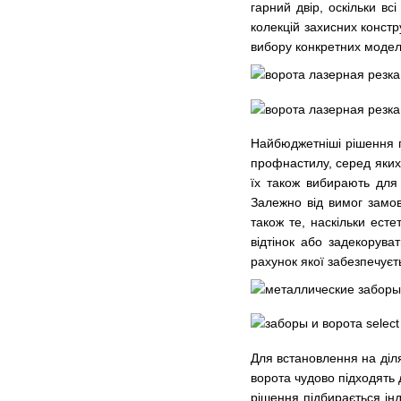
гарний двір, оскільки 
колекцій захисних констру
вибору конкретних модел
Найбюджетніші рішення п
профнастилу, серед яких 
їх також вибирають для
Залежно від вимог замо
також те, наскільки ест
відтінок або задекорува
рахунок якої забезпечуєт
Для встановлення на діл
ворота чудово підходять д
рішення підбирається ін