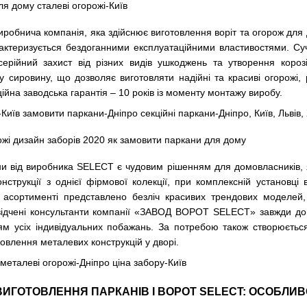
обнича компанія, яка здійснює виготовлення воріт та огорож для д
актеризується бездоганними експлуатаційними властивостями. Сучас
серійний захист від різних видів ушкоджень та утворення коро
ну сировину, що дозволяє виготовляти надійні та красиві огорожі,
ційна заводська гарантія – 10 років із моменту монтажу виробу.
ни від виробника SELECT
є чудовим рішенням для домовласників, 
нструкції з однієї фірмової колекції, при комплексній установці
В асортименті представлено безліч красивих трендових моделей,
освідчені консультанти компанії «ЗАВОД ВОРОТ SELECT» завжди д
м усіх індивідуальних побажань. За потребою також створюється 
овлення металевих конструкцій у дворі.
ВИГОТОВЛЕННЯ ПАРКАНІВ І ВОРОТ SELECT: ОСОБЛИВ