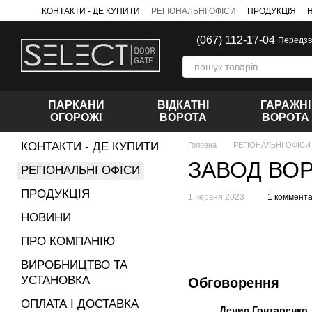
Перейти до основного контенту
КОНТАКТИ - ДЕ КУПИТИ
РЕГІОНАЛЬНІ ОФІСИ
ПРОДУКЦІЯ
(067) 112-17-04
Передзв
ПАРКАНИ
ВІДКАТНІ
ГАРАЖНІ
ОГОРОЖІ
ВОРОТА
ВОРОТА
КОНТАКТИ - ДЕ КУПИТИ
Головна
РЕГІОНАЛЬНІ ОФІСИ
ЗАВОД ВОР
РЕГІОНАЛЬНІ ОФІСИ
ПРОДУКЦІЯ
1 червня 2023
1 коммент
НОВИНИ
ПРО КОМПАНІЮ
ВИРОБНИЦТВО ТА
УСТАНОВКА
Обговорення
ОПЛАТА І ДОСТАВКА
Денис Гонтаренко