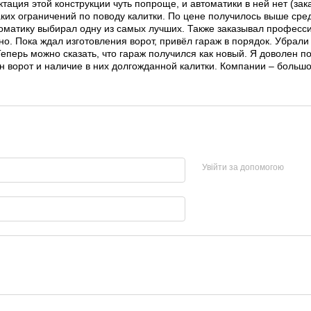
ктация этой конструкции чуть попроще, и автоматики в ней нет (за
аких ограничений по поводу калитки. По цене получилось выше сре
томатику выбирал одну из самых лучших. Также заказывал професс
но. Пока ждал изготовления ворот, привёл гараж в порядок. Убрали
Теперь можно сказать, что гараж получился как новый. Я доволен 
 ворот и наличие в них долгожданной калитки. Компании – большо
Увійти за допомогою