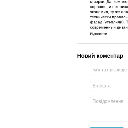
створки. Да, компле
хорошее, и нет ник
экономил, ту же ав
технически правиль
фасад (утеплили). 
современный дизайн
Відповісти
Новий коментар