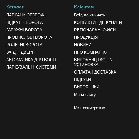
Каталог
Клієнтам
ПАРКАНИ ОГОРОЖІ
Вхід до кабінету
ВІДКАТНІ ВОРОТА
КОНТАКТИ - ДЕ КУПИТИ
ГАРАЖНІ ВОРОТА
РЕГІОНАЛЬНІ ОФІСИ
ПРОМИСЛОВІ ВОРОТА
ПРОДУКЦІЯ
РОЛЕТНІ ВОРОТА
НОВИНИ
ВХІДНІ ДВЕРІ
ПРО КОМПАНІЮ
АВТОМАТИКА ДЛЯ ВОРІТ
ВИРОБНИЦТВО ТА
УСТАНОВКА
ПАРКУВАЛЬНІ СИСТЕМИ
ОПЛАТА І ДОСТАВКА
ВІДГУКИ
ВИРОБНИКИ
Мапа сайту
Ми в соцмережах