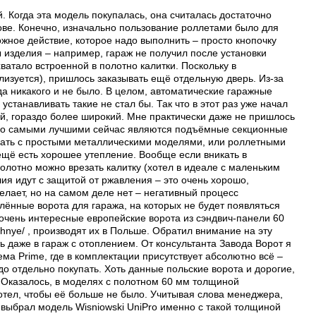
 Когда эта модель покупалась, она считалась достаточно
кове. Конечно, изначально пользование роллетами было для
ожное действие, которое надо выполнить – просто кнопочку
ы изделия – например, гараж не получил после установки
ватало встроенной в полотно калитки. Поскольку в
лизуется), пришлось заказывать ещё отдельную дверь. Из-за
да никакого и не было. В целом, автоматические гаражные
устанавливать такие не стал бы. Так что в этот раз уже начал
й, гораздо более широкий. Мне практически даже не пришлось
ачно самыми лучшими сейчас являются подъёмные секционные
нивать с простыми металлическими моделями, или роллетными
ещё есть хорошее утепление. Вообще если вникать в
полотно можно врезать калитку (хотел в идеале с маленьким
ия идут с защитой от ржавления – это очень хорошо,
елает, но на самом деле нет – негативный процесс
плённые ворота для гаража, на которых не будет появляться
 очень интересные европейские ворота из сэндвич-панели 60
zhnye/
, производят их в Польше. Обратил внимание на эту
ь даже в гараж с отоплением. От конcультанта Завода Ворот я
ма Prime, где в комплектации присутствует абсолютно всё –
до отдельно покупать. Хоть данные польские ворота и дорогие,
я. Оказалось, в моделях с полотном 60 мм толщиной
 хотел, чтобы её больше не было. Учитывая слова менеджера,
 выбрал модель Wisniowski UniPro именно с такой толщиной