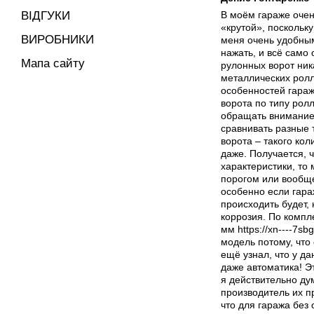
В моём гараже очен
ВІДГУКИ
«крутой», поскольк
ВИРОБНИКИ
меня очень удобным
нажать, и всё само
Мапа сайту
рулонных ворот ник
металлических ролл
особенностей гараж
ворота по типу ролл
обращать внимание 
сравнивать разные 
ворота – такого ко
даже. Получается, 
характеристики, то
порогом или вообще
особенно если гара
происходить будет,
коррозия. По компл
мм
https://xn----7s
модель потому, что
ещё узнал, что у д
даже автоматика! Э
я действительно ду
производитель их п
что для гаража без