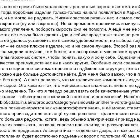
ь долгое время были установлены роллетные ворота с автоматикой.
у тогда подобные изделия только-только начали появляться в Харь
, и не могло не радовать. Никаких засовов ржавых нет, и самое сл
 откроется (ну или закроется). Но со временем проявились и минус
акого утепления, побороть сырость они не помогли. А ещё мне не х
етах её нельзя было сделать (да и сейчас вроде тоже такое не реа
а её удалось установить не в самом удобном месте, но выбора тог
ет – не самое плохое изделие, но и не самое лучшее. Второй раз я 
на модели получше, тем более, что ассортимент уже совсем друго
типы гаражных систем, чтобы понять, какую я хочу себе. Однозн
личества преимуществ нет ни в каких других. Особенно если срав
что в секционных системах прочнее и надёжнее конструкция, плюс 
 можно ещё больше достоинств найти. Для меня было важно, что в 
 без него). А ещё нравилось, что металлические компоненты издел
ж сырой. Это кажется так, что минимальная влажность ничего не сд
 но медленно. Так что я твёрдо решил взять себе качественные уте
ектации – обязательно с калиткой в полотне и автоматикой. Нашёл
bgbip5cdatx.in.ua/ru/products/category/wisniowski-unitherm-vorota-gara
 она позиционируется как «энергоэффективная», и её можно ставит
анного производителя есть ещё лучше решение – флагманская систе
то большая редкость, кстати, ведь обычно электрический привод на
мал их заказывать, но когда спросил про калитку, то разочаровалс
росто не предлагает. Альтернатива – отдельная дверь, а я как раз
 отопления будет достаточно подъёмных ворот с полотном 40 мм, я