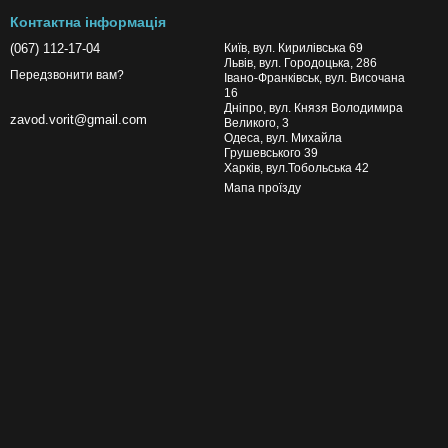
Контактна інформація
(067) 112-17-04
Київ, вул. Кирилівська 69
Львів, вул. Городоцька, 286
Передзвонити вам?
Івано-Франківськ, вул. Височана
16
Дніпро, вул. Князя Володимира
zavod.vorit@gmail.com
Великого, 3
Одеса, вул. Михайла
Грушевського 39
Харків, вул.Тобольська 42
Мапа проїзду