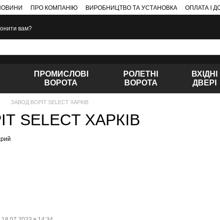
НОВИНИ
ПРО КОМПАНІЮ
ВИРОБНИЦТВО ТА УСТАНОВКА
ОПЛАТА І 
онити вам?
ПРОМИСЛОВІ
РОЛЕТНІ
ВХІДНІ
ВОРОТА
ВОРОТА
ДВЕРІ
ЗАВОД ВОРІТ SELECT ХАРКІВ
ІТ SELECT ХАРКІВ
арий
18.07.2023 в 14:34