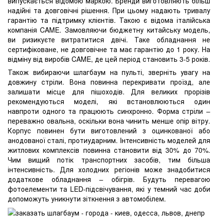
випускається відомою маркою. Бренди виготовляють більш
надійні та довговічні рішення. При цьому надають тривалу
гарантію та підтримку клієнтів. Такою є відома італійська
компанія CAME. Замовляючи бюджетну китайську модель,
ви ризикуєте витратитися двічі. Таке обладнання не
сертифіковане, не довговічне та має гарантію до 1 року. На
відміну від виробів CAME, де цей період становить 3-5 років.
Також вибираючи шлагбаум на пульті, зверніть увагу на
довжину стріли. Вона повинна перекривати проїзд, але
залишати місце для пішоходів. Для великих прорізів
рекомендуються моделі, які встановлюються один
навпроти одного та працюють синхронно. Форма стріли –
переважно овальна, оскільки вона чинить менше опір вітру.
Корпус повинен бути виготовлений з оцинкованої або
анодованої сталі, протиударним. Інтенсивність моделей для
житлових комплексів повинна становити від 30% до 70%.
Чим вищий потік транспортних засобів, тим більша
інтенсивність. Для холодних регіонів може знадобитися
додаткове обладнання – обігрів. Будуть перевагою
фотоелементи та LED-підсвічування, які у темний час доби
допоможуть уникнути зіткнення з автомобілем.