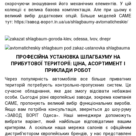
скорочуючи зношування його механічних елементів. У цій
колекції є велика базова комплектація. Але при цьому є
великий вибір додаткових опцій. Більше моделей CAME
тут:
https://завод-ворот.in.ua/ua/shlagbaumy-avtomaticheskie/
ПРОФЕСІЙНА УСТАНОВКА ШЛАГБАУМУ НА
ПРИБУТОВОЇ ТЕРИТОРІЇ: ЦІНА, АСОРТИМЕНТ І
ПРИКЛАДИ РОБОТ
Через популярність автомобілів все більше приватних
територій потребують контрольно-пропускних систем. Це
сучасне обладнання, яке дає змогу відсівати небажані
особи. Сьогодні різні європейські заводи, зокрема компанія
CAME, пропонують великий вибір функціональних виробів.
Якщо вам потрібна консультація, зверніться до шоу-руму
«ЗАВОД ВОРІТ Одеса»
. Наші менеджери допоможуть
вибрати варіант, який найбільше відповідатиме вашим
критеріям. А оскільки наша мережа салонів є офіційним
дистриб'ютором європейських брендів, у нас представлені