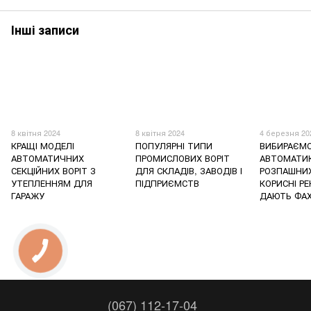
Інші записи
8 квітня 2024
8 квітня 2024
4 березня 20
КРАЩІ МОДЕЛІ
ПОПУЛЯРНІ ТИПИ
ВИБИРАЄМ
АВТОМАТИЧНИХ
ПРОМИСЛОВИХ ВОРІТ
АВТОМАТИ
СЕКЦІЙНИХ ВОРІТ З
ДЛЯ СКЛАДІВ, ЗАВОДІВ І
РОЗПАШНИХ 
УТЕПЛЕННЯМ ДЛЯ
ПІДПРИЄМСТВ
КОРИСНІ Р
ГАРАЖУ
ДАЮТЬ ФАХ
(067) 112-17-04