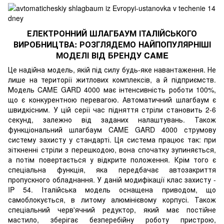
ЕЛЕКТРОННИЙ ШЛАГБАУМ ІТАЛІЙСЬКОГО
ВИРОБНИЦТВА: РОЗГЛЯДЕМО НАЙПОПУЛЯРНІШІ
МОДЕЛІ ВІД БРЕНДУ CAME
Це надійна модель, якій під силу будь-яке навантаження. Не
лише на території житлових комплексів, а й підприємств.
Модель CAME GARD 4000 має інтенсивність роботи 100%,
що є конкурентною перевагою. Автоматичний шлагбаум є
швидкісним. У цій серії час підняття стріли становить 2-6
секунд, залежно від заданих налаштувань. Також
функціональний шлагбаум CAME GARD 4000 струмову
систему захисту у стандарті. Ця система працює так: при
зіткненні стріли з перешкодою, вона спочатку зупиняється,
а потім повертається у відкрите положення. Крім того є
спеціальна функція, яка передбачає автозакриття
пропускного обладнання. У даній модифікації клас захисту -
IP 54. Італійська модель оснащена приводом, що
самоблокується, в литому алюмінієвому корпусі. Також
спеціальний черв'ячний редуктор, який має постійне
мастило, зберігає безперебійну роботу пристрою,