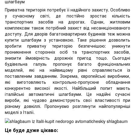
Приватна територія потребує її надійного захисту. Особливо
у сучасному світі, де постійно зростає кількість
транспортних засобів на дорогах. Однак, житловим
комплексам також потрібний захист від несанкціонованого
доступу. Для дворів багатоквартирних будинків теж можна
купити шлагбаум з установкою. Таке рішення дозволить
зробити приватну територію безпечнішою: уникнути
проникнення сторонніх осіб та транспортних засобів,
знизити ймовірність дорожніх пригод тощо. Сьогодні
будівельна галузь пропонує багато функціональних
моделей, які на найвищому рівні справляються із
поставленим завданням. Зокрема, європейські виробники,
які виготовляють контрольно-пропускне обладнання
конкурентно високої якості. Найбільший попит мають
італійські автоматичні шлагбауми
. Це надійні сучасні
вироби, які чудово демонструють свої властивості при
різному довкіллі. Пропонуємо розглянути найпопулярніші
моделі з Італії.
Це буде дуже цікаво: