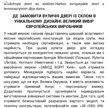
ДЕ ЗАМОВИТИ ВУЛИЧНІ ДВЕРІ ІЗ СКЛОМ В
УНІКАЛЬНОМУ ДИЗАЙНІ: ВЕЛИКИЙ ВИБІР
ЄВРОПЕЙСЬКИХ ВИРОБНИКІВ
У нашій мережі салонів представлено широкий асортимент
якісних європейських конструкцій. Це вхідна група, яка
отримала необхідну сертифікацію, а також має високу
надійність. При цьому купити двері для котеджу
пропонується за конкурентно низькою ціною, оскільки ми є
офіційними партнерами брендів Wisniowski (Польща), Ryterna
(Литва), Hormann (Німеччина) і т.д. Зверніться до торгово-
виробничої мережі
«ЗАВОД ВОРІТ Київ»
, щоб отримати
допомогу. Менеджери підберуть надійні варіанти, які
найкраще відповідатимуть вашим вимогам. Також гості
шоу-руму, що на вул. Велика Окружна, 4 мають можливість
отримати приємний бонус – персональну знижку.
Додатково пропонується організувати індивідуальне
виготовлення зовнішньої системи та монтаж. Для того, щоб
отримати безкоштовний розрахунок вартості моделі та
технічну консультацію, зателефонуйте нам: +38 (050) 356-