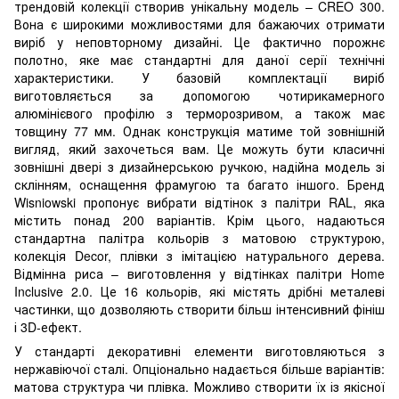
трендовій колекції створив унікальну модель – CREO 300.
Вона є широкими можливостями для бажаючих отримати
виріб у неповторному дизайні. Це фактично порожнє
полотно, яке має стандартні для даної серії технічні
характеристики. У базовій комплектації виріб
виготовляється за допомогою чотирикамерного
алюмінієвого профілю з терморозривом, а також має
товщину 77 мм. Однак конструкція матиме той зовнішній
вигляд, який захочеться вам. Це можуть бути класичні
зовнішні двері з дизайнерською ручкою, надійна модель зі
склінням, оснащення фрамугою та багато іншого. Бренд
Wisniowski пропонує вибрати відтінок з палітри RAL, яка
містить понад 200 варіантів. Крім цього, надаються
стандартна палітра кольорів з матовою структурою,
колекція Decor, плівки з імітацією натурального дерева.
Відмінна риса – виготовлення у відтінках палітри Home
Inclusive 2.0. Це 16 кольорів, які містять дрібні металеві
частинки, що дозволяють створити більш інтенсивний фініш
і 3D-ефект.
У стандарті декоративні елементи виготовляються з
нержавіючої сталі. Опціонально надається більше варіантів:
матова структура чи плівка. Можливо створити їх із якісної