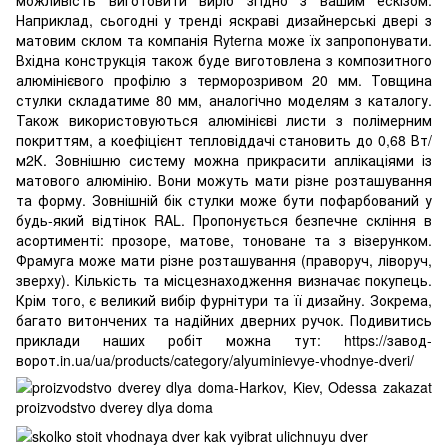
Наприклад, сьогодні у тренді яскраві дизайнерські двері з
матовим склом та компанія Ryterna може їх запропонувати.
Вхідна конструкція також буде виготовлена з композитного
алюмінієвого профілю з терморозривом 20 мм. Товщина
стулки складатиме 80 мм, аналогічно моделям з каталогу.
Також використовуються алюмінієві листи з полімерним
покриттям, а коефіцієнт тепловіддачі становить до 0,68 Вт/
м2К. Зовнішню систему можна прикрасити аплікаціями із
матового алюмінію. Вони можуть мати різне розташування
та форму. Зовнішній бік стулки може бути пофарбований у
будь-який відтінок RAL. Пропонується безпечне скління в
асортименті: прозоре, матове, тоноване та з візерунком.
Фрамуга може мати різне розташування (праворуч, ліворуч,
зверху). Кількість та місцезнаходження визначає покупець.
Крім того, є великий вибір фурнітури та її дизайну. Зокрема,
багато витончених та надійних дверних ручок. Подивитись
приклади наших робіт можна тут:
https://завод-
ворот.in.ua/ua/products/category/alyuminievye-vhodnye-dveri/