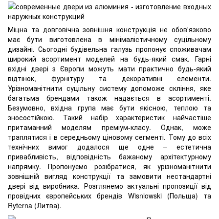
Міцна та довговічна зовнішня конструкція не обов'язково
має бути виготовлена в мінімалістичному суцільному
дизайні. Сьогодні будівельна галузь пропонує споживачам
широкий асортимент моделей на будь-який смак.
Гарні
вхідні двері з Європи
можуть мати практично будь-який
відтінок, фурнітуру та декоративні елементи.
Урізноманітнити суцільну систему допоможе скління, яке
багатьма брендами також надається в асортименті.
Безумовно, вхідна група має бути якісною, теплою та
зносостійкою. Такий набір характеристик найчастіше
притаманний моделям преміум-класу. Однак, може
траплятися і в середньому ціновому сегменті. Тому до всіх
технічних вимог додалося ще одне – естетична
привабливість, відповідність бажаному архітектурному
напрямку. Пропонуємо розібратися, як урізноманітнити
зовнішній вигляд конструкції та замовити нестандартні
двері від виробника. Розглянемо актуальні пропозиції від
провідних європейських брендів Wisniowski (Польща) та
Ryterna (Литва).