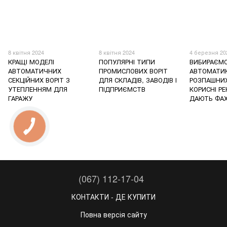
8 квітня 2024
8 квітня 2024
4 березня 20
КРАЩІ МОДЕЛІ
ПОПУЛЯРНІ ТИПИ
ВИБИРАЄМ
АВТОМАТИЧНИХ
ПРОМИСЛОВИХ ВОРІТ
АВТОМАТИ
СЕКЦІЙНИХ ВОРІТ З
ДЛЯ СКЛАДІВ, ЗАВОДІВ І
РОЗПАШНИХ 
УТЕПЛЕННЯМ ДЛЯ
ПІДПРИЄМСТВ
КОРИСНІ Р
ГАРАЖУ
ДАЮТЬ ФАХ
(067) 112-17-04
КОНТАКТИ - ДЕ КУПИТИ
Повна версія сайту