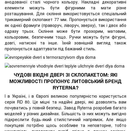
анодованої сталі чорного кольору. Накладні декоративні
елементи можуть бути фігурними та мати різне
розташування. Для скління використовується спеціальний
трикамерний склопакет 77 мм. Пропонується використання
як однієї фрамуги (праворуч, ліворуч, зверху), так і двох або
одразу трьох. Скління може бути прозорим, матовим,
кольоровим, безпечним тощо. Ручки можуть бути фігурні,
довгі, натискні та інше. Їхній зовнішній вигляд також
пропонується адаптувати під бажаний стиль.
ЧУДОВІ ВХІДНІ ДВЕРІ ЗІ СКЛОПАКЕТОМ: ЯКІ
МОЖЛИВОСТІ ПРОПОНУЄ ЛИТОВСЬКИЙ БРЕНД
RYTERNA?
І в Україні, і в Європі великою популярністю користується
серія RD 80. Це міцні та надійні двері, які дозволять вам
почуватись у повній безпеці. Завод Ryterna розробив багато
моделей у різних дизайнах. Більшість із них можуть вигідно
підкреслити будь-який стилістичний напрямок. Але якщо
покупцеві потрібно щось особливе та неповторне, тобто
можливість виготовити виріб згідно з вашим ескізом.