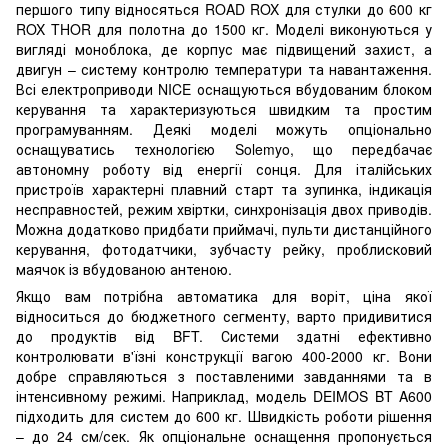
першого типу відносяться ROAD ROX для стулки до 600 кг
ROX THOR для полотна до 1500 кг. Моделі виконуються у
вигляді моноблока, де корпус має підвищений захист, а
двигун – систему контролю температури та навантаження.
Всі електроприводи NICE оснащуються вбудованим блоком
керування та характеризуються швидким та простим
програмуванням. Деякі моделі можуть опціонально
оснащуватись технологією Solemyo, що передбачає
автономну роботу від енергії сонця. Для італійських
пристроїв характерні плавний старт та зупинка, індикація
несправностей, режим хвіртки, синхронізація двох приводів.
Можна додатково придбати приймачі, пульти дистанційного
керування, фотодатчики, зубчасту рейку, проблисковий
маячок із вбудованою антеною.
Якщо вам потрібна автоматика для воріт, ціна якої
відноситься до бюджетного сегменту, варто придивитися
до продуктів від BFT. Системи здатні ефективно
контролювати в'їзні конструкції вагою 400-2000 кг. Вони
добре справляються з поставленими завданнями та в
інтенсивному режимі. Наприклад, модель DEIMOS BT A600
підходить для систем до 600 кг. Швидкість роботи рішення
– до 24 см/сек. Як опціональне оснащення пропонується