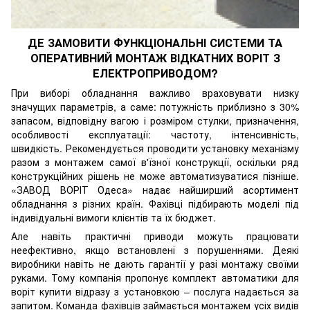
ДЕ ЗАМОВИТИ ФУНКЦІОНАЛЬНІ СИСТЕМИ ТА
ОПЕРАТИВНИЙ МОНТАЖ ВІДКАТНИХ ВОРІТ З
ЕЛЕКТРОПРИВОДОМ?
При виборі обладнання важливо враховувати низку
значущих параметрів, а саме: потужність приблизно з 30%
запасом, відповідну вагою і розміром стулки, призначення,
особливості експлуатації: частоту, інтенсивність,
швидкість. Рекомендується проводити установку механізму
разом з монтажем самої в'їзної конструкції, оскільки ряд
конструкційних рішень не може автоматизуватися пізніше.
«ЗАВОД ВОРІТ Одеса»
надає найширший асортимент
обладнання з різних країн. Фахівці підбирають моделі під
індивідуальні вимоги клієнтів та їх бюджет.
Але навіть практичні приводи можуть працювати
неефективно, якщо встановлені з порушеннями. Деякі
виробники навіть не дають гарантії у разі монтажу своїми
руками. Тому компанія пропонує комплект автоматики для
воріт купити відразу з установкою – послуга надається за
запитом. Команда фахівців займається монтажем усіх видів