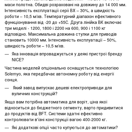
маси полотна. Обидві розраховані на довжину до 14 000 мм.
Інтенсивність експлуатації серії ВХ – 30%, а швидкість
роботи – 10,5 м/хв. Температурний діапазон ефективного
функціонування від -20 до +55С. Друга лінійка ВК включає
три моделі - 1200, 1800 і 2200 на 600, 900 і 1100 кг
відповідно. Максимальна довжина стулки для приводів
становить 10000 мм. Інтенсивність експлуатації – 50%,
швидкість роботи – 10,5 м/хв.
Яка інновація впроваджується у деякі пристрої бренду
NICE?
Частина моделей опціонально оснащується технологією
Solemyo, яка передбачає автономну роботу від енергії
сонця.
Який завод випускає дешеві електроприводи для
вуличних конструкцій?
Якщо вам потрібна автоматика для воріт, ціна якої
відноситься до бюджетного сегменту, варто придивитися
до продуктів від BFT. Системи здатні ефективно
контролювати в'їзні конструкції вагою 400-2000 кг.
Які додаткові опції часто купуються до автоматики?