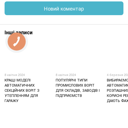
Новий коментар
Інші записи
КНОПКА
ЗВ'ЯЗКУ
8 квітня 2024
8 квітня 2024
4 березня 20
КРАЩІ МОДЕЛІ
ПОПУЛЯРНІ ТИПИ
ВИБИРАЄМ
АВТОМАТИЧНИХ
ПРОМИСЛОВИХ ВОРІТ
АВТОМАТИ
СЕКЦІЙНИХ ВОРІТ З
ДЛЯ СКЛАДІВ, ЗАВОДІВ І
РОЗПАШНИХ 
УТЕПЛЕННЯМ ДЛЯ
ПІДПРИЄМСТВ
КОРИСНІ Р
ГАРАЖУ
ДАЮТЬ ФАХ